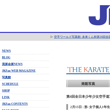
空手ワールド写真館: 未来くん杯第16回
NEWS
BLOG
流派会派NEWS
JKFan WEB MAGAZINE
写真館
SCHEDULE
SHOP
第4回全日本少年少女空手道選抜
LINK
JKFan CONTENTS
2月15日 : 形: 女子個人1年生