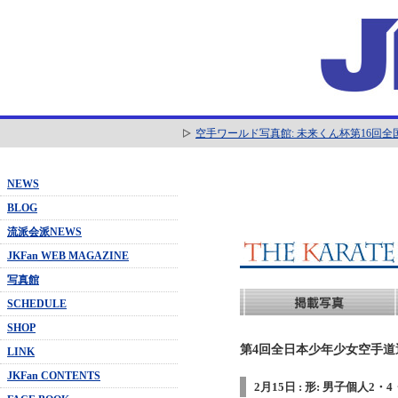
空手ワールド写真館: 未来くん杯第16回
NEWS
BLOG
流派会派NEWS
JKFan WEB MAGAZINE
写真館
SCHEDULE
SHOP
第4回全日本少年少女空手道選抜
LINK
JKFan CONTENTS
2月15日 : 形: 男子個人2