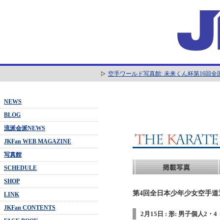
空手ワールド写真館: 未来くん杯第16回
NEWS
BLOG
流派会派NEWS
JKFan WEB MAGAZINE
写真館
SCHEDULE
SHOP
第4回全日本少年少女空手道選抜
LINK
JKFan CONTENTS
2月15日 : 形: 男子個人2