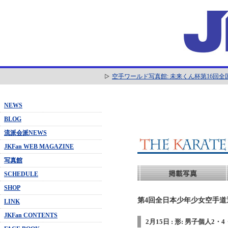
空手ワールド写真館: 未来くん杯第16回
NEWS
BLOG
流派会派NEWS
JKFan WEB MAGAZINE
写真館
SCHEDULE
SHOP
第4回全日本少年少女空手道選抜
LINK
JKFan CONTENTS
2月15日 : 形: 男子個人2