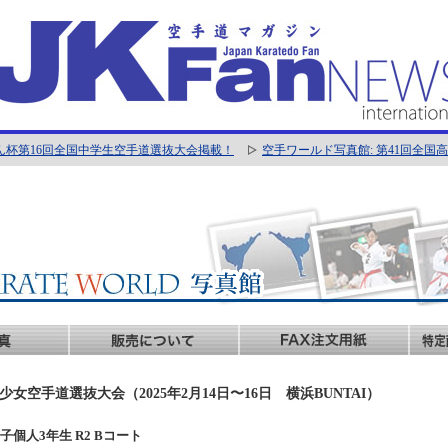
ん杯第16回全国中学生空手道選抜大会掲載！
空手ワールド写真館: 第41回全
女空手道選抜大会（2025年2月14日〜16日 横浜BUNTAI）
 男子個人3年生 R2 Bコート