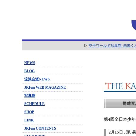
空手ワールド写真館: 未来く
NEWS
BLOG
流派会派NEWS
JKFan WEB MAGAZINE
写真館
SCHEDULE
SHOP
第4回全日本少年少
LINK
JKFan CONTENTS
2月15日 : 形: