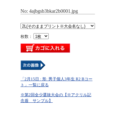
No: 4ajbgsb3bkar2b0001.jpg
枚数：
「2月15日 : 形: 男子個人3年生 R2 Bコー
ト」一覧に戻る
※第2回全少選抜大会の【※アクリル記
念盾 サンプル】