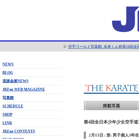
空手ワールド写真館: 未来くん杯第16回
NEWS
BLOG
流派会派NEWS
JKFan WEB MAGAZINE
写真館
SCHEDULE
SHOP
第4回全日本少年少女空手道選抜
LINK
JKFan CONTENTS
2月15日 : 形: 男子個人3年生