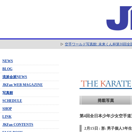
空手ワールド写真館: 未来くん杯第16回
NEWS
BLOG
流派会派NEWS
JKFan WEB MAGAZINE
写真館
SCHEDULE
SHOP
第4回全日本少年少女空手道選抜
LINK
JKFan CONTENTS
2月15日 : 形: 男子個人3年生