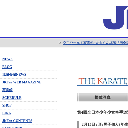
空手ワールド写真館: 未来くん杯第16回
NEWS
BLOG
流派会派NEWS
JKFan WEB MAGAZINE
写真館
SCHEDULE
SHOP
第4回全日本少年少女空手道選抜
LINK
JKFan CONTENTS
2月15日 : 形: 男子個人3年生