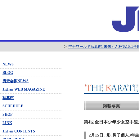
空手ワールド写真館: 未来くん杯第16回
NEWS
BLOG
流派会派NEWS
JKFan WEB MAGAZINE
写真館
SCHEDULE
SHOP
第4回全日本少年少女空手道選抜
LINK
JKFan CONTENTS
2月15日 : 形: 男子個人3年生