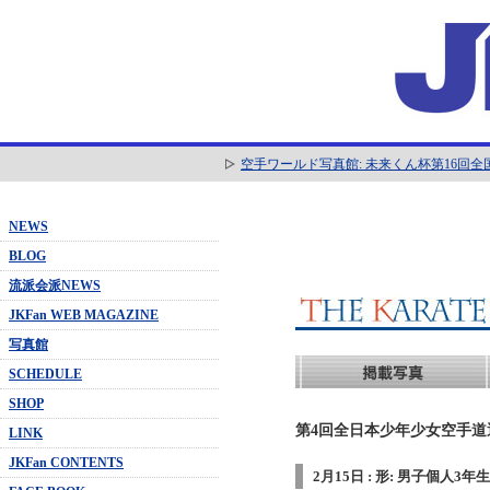
空手ワールド写真館: 未来くん杯第16回
NEWS
BLOG
流派会派NEWS
JKFan WEB MAGAZINE
写真館
SCHEDULE
SHOP
第4回全日本少年少女空手道選抜
LINK
JKFan CONTENTS
2月15日 : 形: 男子個人3年生