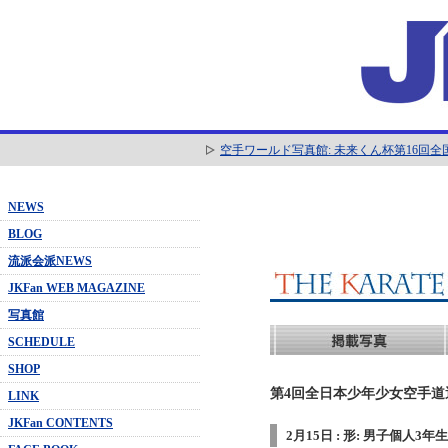
空手ワールド写真館: 未来くん杯第16回
NEWS
BLOG
流派会派NEWS
JKFan WEB MAGAZINE
写真館
SCHEDULE
SHOP
第4回全日本少年少女空手道選抜
LINK
JKFan CONTENTS
2月15日 : 形: 男子個人3年生