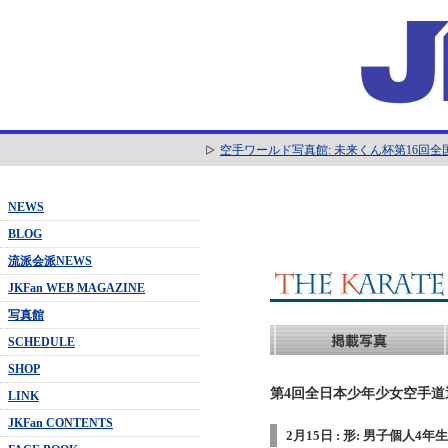
空手ワールド写真館: 未来くん杯第16回
NEWS
BLOG
流派会派NEWS
JKFan WEB MAGAZINE
写真館
SCHEDULE
SHOP
第4回全日本少年少女空手道選抜
LINK
JKFan CONTENTS
2月15日 : 形: 男子個人4年生