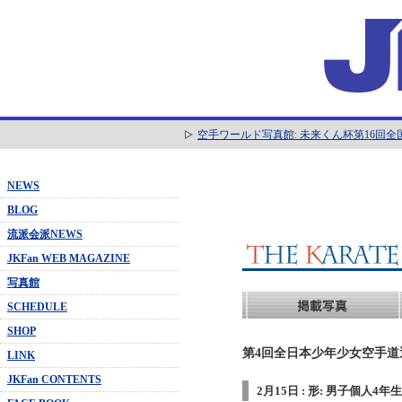
空手ワールド写真館: 未来くん杯第16回
NEWS
BLOG
流派会派NEWS
JKFan WEB MAGAZINE
写真館
SCHEDULE
SHOP
第4回全日本少年少女空手道選抜
LINK
JKFan CONTENTS
2月15日 : 形: 男子個人4年生