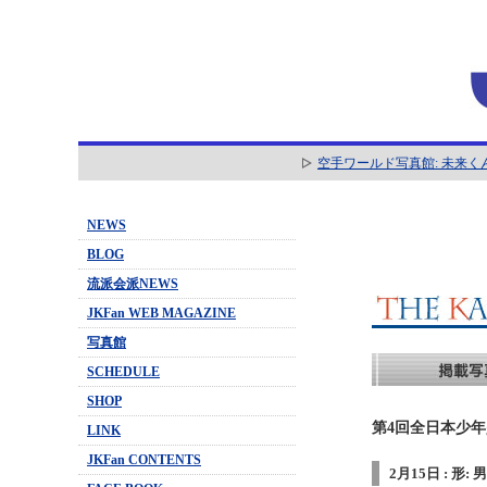
空手ワールド写真館: 未来く
NEWS
BLOG
流派会派NEWS
JKFan WEB MAGAZINE
写真館
SCHEDULE
SHOP
第4回全日本少年少
LINK
JKFan CONTENTS
2月15日 : 形: