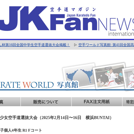
ん杯第16回全国中学生空手道選抜大会掲載！
空手ワールド写真館: 第41回全
女空手道選抜大会（2025年2月14日〜16日 横浜BUNTAI）
 男子個人4年生 R1 Fコート