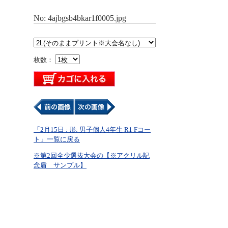
No: 4ajbgsb4bkar1f0005.jpg
枚数：
「2月15日 : 形: 男子個人4年生 R1 Fコー
ト」一覧に戻る
※第2回全少選抜大会の【※アクリル記
念盾 サンプル】