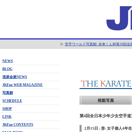
空手ワールド写真館: 未来くん杯第16回
NEWS
BLOG
流派会派NEWS
JKFan WEB MAGAZINE
写真館
SCHEDULE
SHOP
第4回全日本少年少女空手道選抜
LINK
JKFan CONTENTS
2月15日 : 形: 女子個人4年生