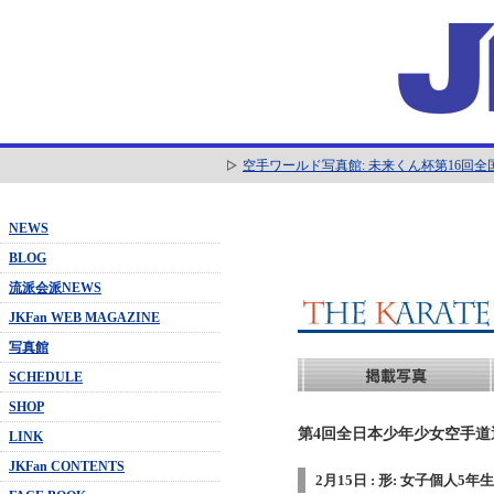
空手ワールド写真館: 未来くん杯第16回
NEWS
BLOG
流派会派NEWS
JKFan WEB MAGAZINE
写真館
SCHEDULE
SHOP
第4回全日本少年少女空手道選抜
LINK
JKFan CONTENTS
2月15日 : 形: 女子個人5年生