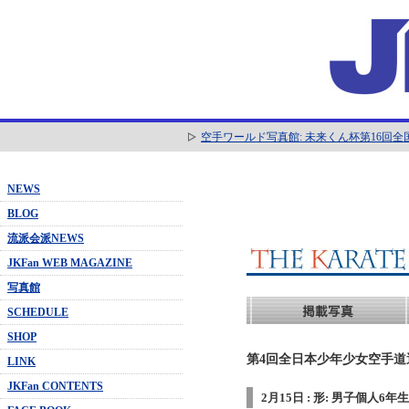
空手ワールド写真館: 未来くん杯第16回
NEWS
BLOG
流派会派NEWS
JKFan WEB MAGAZINE
写真館
SCHEDULE
SHOP
第4回全日本少年少女空手道選抜
LINK
JKFan CONTENTS
2月15日 : 形: 男子個人6年生