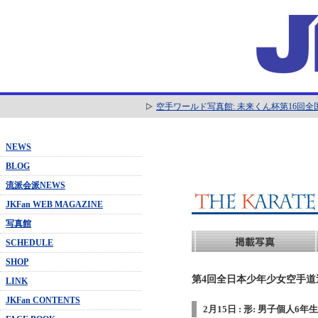
空手ワールド写真館: 未来くん杯第16回
NEWS
BLOG
流派会派NEWS
JKFan WEB MAGAZINE
写真館
SCHEDULE
SHOP
第4回全日本少年少女空手道選抜
LINK
JKFan CONTENTS
2月15日 : 形: 男子個人6年生