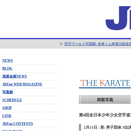
空手ワールド写真館: 未来くん杯第16回
NEWS
BLOG
流派会派NEWS
JKFan WEB MAGAZINE
写真館
SCHEDULE
SHOP
第4回全日本少年少女空手道選抜
LINK
JKFan CONTENTS
2月15日 : 形: 男子団体 3