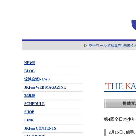
空手ワールド写真館: 未来く
NEWS
BLOG
流派会派NEWS
JKFan WEB MAGAZINE
写真館
SCHEDULE
SHOP
第4回全日本少年少
LINK
JKFan CONTENTS
2月15日 : 組