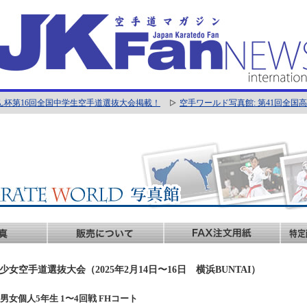
ん杯第16回全国中学生空手道選抜大会掲載！
空手ワールド写真館: 第41回全
女空手道選抜大会（2025年2月14日〜16日 横浜BUNTAI）
手: 男女個人5年生 1〜4回戦 FHコート