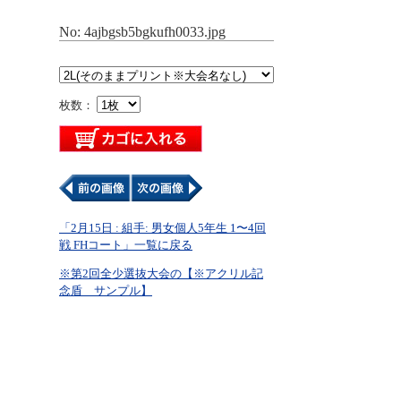
No: 4ajbgsb5bgkufh0033.jpg
枚数：
「2月15日 : 組手: 男女個人5年生 1〜4回
戦 FHコート」一覧に戻る
※第2回全少選抜大会の【※アクリル記
念盾 サンプル】