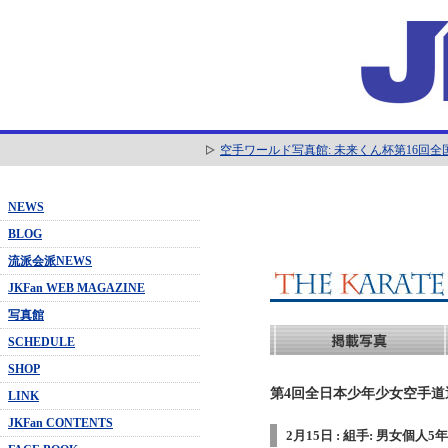
空手ワールド写真館: 未来くん杯第16回
NEWS
BLOG
流派会派NEWS
JKFan WEB MAGAZINE
写真館
SCHEDULE
SHOP
第4回全日本少年少女空手道選抜
LINK
JKFan CONTENTS
2月15日 : 組手: 男女個人5