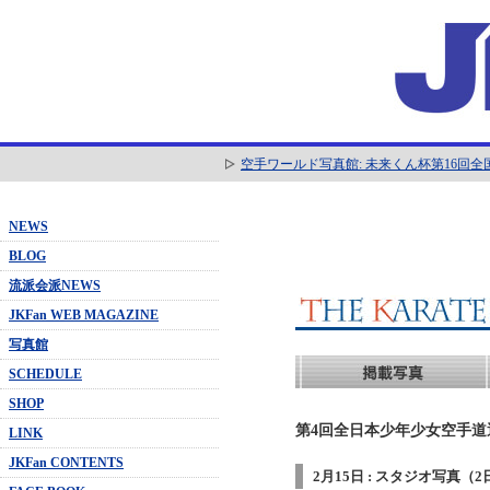
空手ワールド写真館: 未来くん杯第16回
NEWS
BLOG
流派会派NEWS
JKFan WEB MAGAZINE
写真館
SCHEDULE
SHOP
第4回全日本少年少女空手道選抜
LINK
JKFan CONTENTS
2月15日 : スタジオ写真（