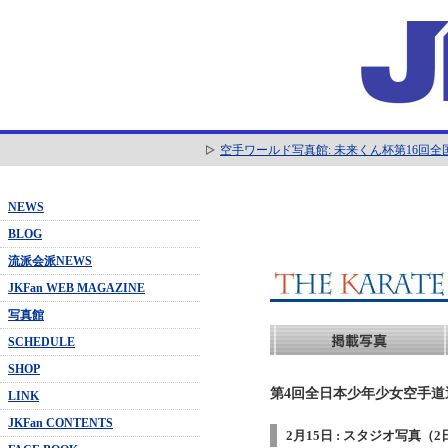
空手ワールド写真館: 未来くん杯第16回
NEWS
BLOG
流派会派NEWS
JKFan WEB MAGAZINE
写真館
SCHEDULE
SHOP
第4回全日本少年少女空手道選抜
LINK
JKFan CONTENTS
2月15日 : スタジオ写真（