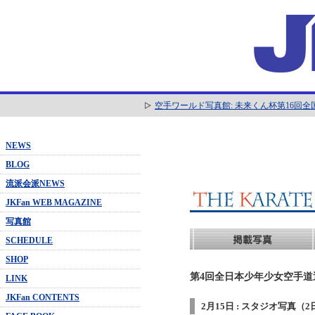
空手ワールド写真館: 未来くん杯第16回
NEWS
BLOG
流派会派NEWS
JKFan WEB MAGAZINE
写真館
SCHEDULE
SHOP
第4回全日本少年少女空手道選抜
LINK
JKFan CONTENTS
2月15日 : スタジオ写真（