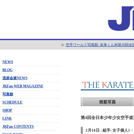
空手ワールド写真館: 未来くん杯第16回
NEWS
BLOG
流派会派NEWS
JKFan WEB MAGAZINE
写真館
SCHEDULE
SHOP
第4回全日本少年少女空手道選抜
LINK
JKFan CONTENTS
2月16日 : 組手: 女子個人1