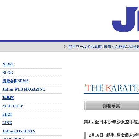
空手ワールド写真館: 未来くん杯第16回
NEWS
BLOG
流派会派NEWS
JKFan WEB MAGAZINE
写真館
SCHEDULE
SHOP
第4回全日本少年少女空手道選抜
LINK
JKFan CONTENTS
2月16日 : 組手: 男女個人