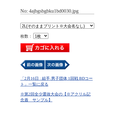
No: 4ajbgsbgbku1bd0030.jpg
枚数：
「2月16日 : 組手:男子団体 1回戦 BDコー
ト」一覧に戻る
※第2回全少選抜大会の【※アクリル記
念盾 サンプル】