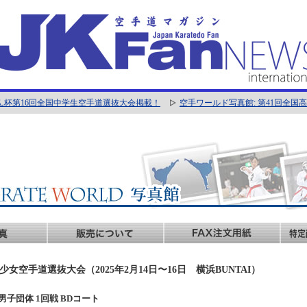
ん杯第16回全国中学生空手道選抜大会掲載！
空手ワールド写真館: 第41回全
女空手道選抜大会（2025年2月14日〜16日 横浜BUNTAI）
手:男子団体 1回戦 BDコート