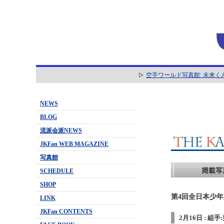
空手ワールド写真館: 未来く
NEWS
BLOG
流派会派NEWS
JKFan WEB MAGAZINE
写真館
SCHEDULE
SHOP
第4回全日本少年少
LINK
JKFan CONTENTS
2月16日 : 組