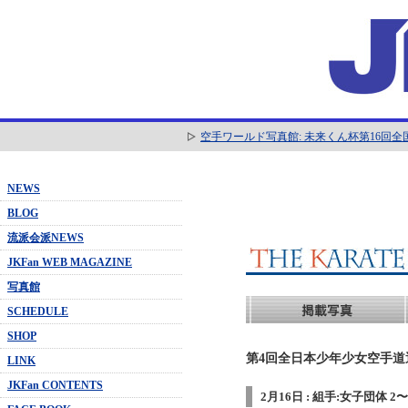
空手ワールド写真館: 未来くん杯第16回
NEWS
BLOG
流派会派NEWS
JKFan WEB MAGAZINE
写真館
SCHEDULE
SHOP
第4回全日本少年少女空手道選抜
LINK
JKFan CONTENTS
2月16日 : 組手:女子団体 2