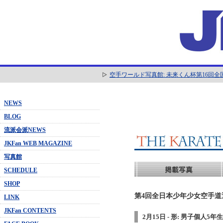
空手ワールド写真館: 未来くん杯第16回
NEWS
BLOG
流派会派NEWS
JKFan WEB MAGAZINE
写真館
SCHEDULE
SHOP
第4回全日本少年少女空手道選抜
LINK
JKFan CONTENTS
2月15日 - 形: 男子個人5年