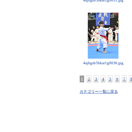
4ajbgsb5bkar1g0031.jpg
4ajbgsb5bkar1g0036.jpg
1
2
3
4
5
6
7
カテゴリー一覧に戻る