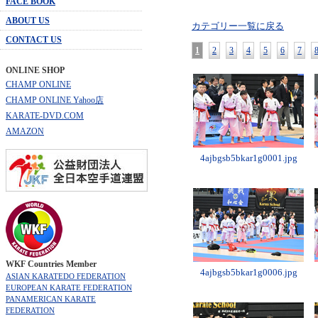
FACE BOOK
ABOUT US
カテゴリー一覧に戻る
CONTACT US
1
2
3
4
5
6
7
ONLINE SHOP
CHAMP ONLINE
CHAMP ONLINE Yahoo店
KARATE-DVD.COM
AMAZON
4ajbgsb5bkar1g0001.jpg
WKF Countries Member
4ajbgsb5bkar1g0006.jpg
ASIAN KARATEDO FEDERATION
EUROPEAN KARATE FEDERATION
PANAMERICAN KARATE
FEDERATION