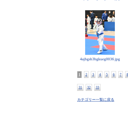
4ajbgsb3bgkueg0036.jpg
1
2
3
4
5
6
7
31
32
33
カテゴリー一覧に戻る