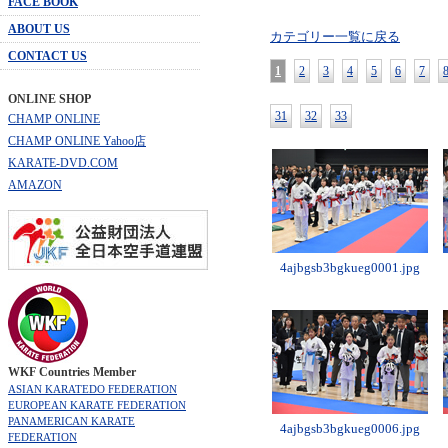
FACE BOOK
ABOUT US
カテゴリー一覧に戻る
CONTACT US
1
2
3
4
5
6
7
ONLINE SHOP
31
32
33
CHAMP ONLINE
CHAMP ONLINE Yahoo店
KARATE-DVD.COM
AMAZON
4ajbgsb3bgkueg0001.jpg
WKF Countries Member
ASIAN KARATEDO FEDERATION
EUROPEAN KARATE FEDERATION
PANAMERICAN KARATE
4ajbgsb3bgkueg0006.jpg
FEDERATION