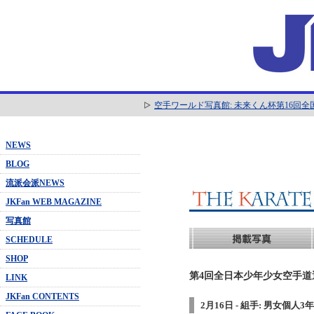
空手ワールド写真館: 未来くん杯第16回
NEWS
BLOG
流派会派NEWS
JKFan WEB MAGAZINE
写真館
SCHEDULE
SHOP
第4回全日本少年少女空手道選抜
LINK
JKFan CONTENTS
2月16日 - 組手: 男女個人