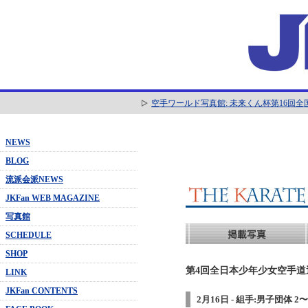
空手ワールド写真館: 未来くん杯第16回
NEWS
BLOG
流派会派NEWS
JKFan WEB MAGAZINE
写真館
SCHEDULE
SHOP
第4回全日本少年少女空手道選抜
LINK
JKFan CONTENTS
2月16日 - 組手:男子団体 