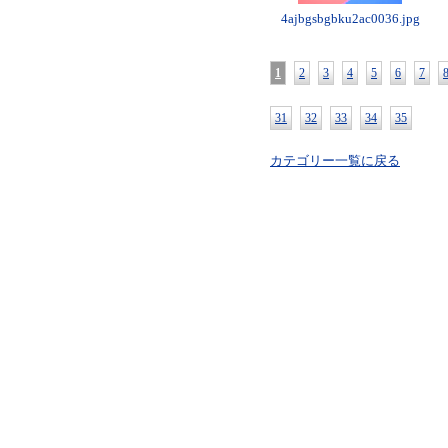
4ajbgsbgbku2ac0036.jpg
1
2
3
4
5
6
7
31
32
33
34
35
カテゴリー一覧に戻る