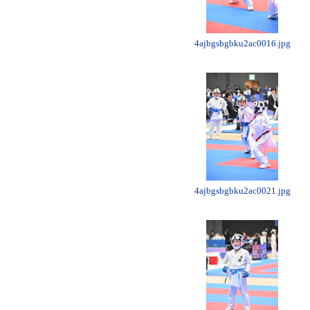
4ajbgsbgbku2ac0016.jpg
4ajbgsbgbku2ac0021.jpg