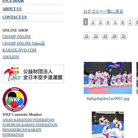
FACE BOOK
ABOUT US
カテゴリー一覧に戻る
CONTACT US
1
2
3
4
5
6
7
ONLINE SHOP
31
32
33
34
35
CHAMP ONLINE
CHAMP ONLINE Yahoo店
KARATE-DVD.COM
AMAZON
4ajbgsbgbku2ac0001.jpg
WKF Countries Member
ASIAN KARATEDO FEDERATION
EUROPEAN KARATE FEDERATION
PANAMERICAN KARATE
FEDERATION