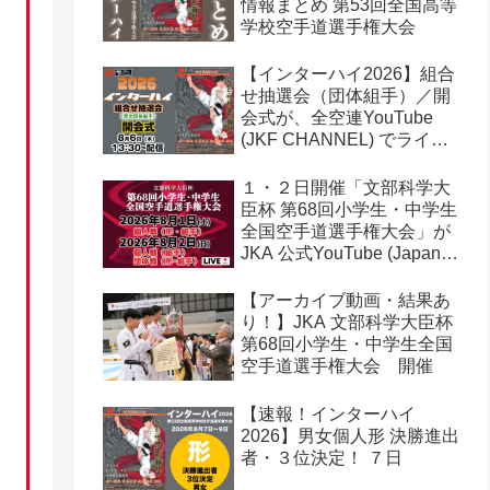
情報まとめ 第53回全国高等
学校空手道選手権大会
【インターハイ2026】組合
せ抽選会（団体組手）／開
会式が、全空連YouTube
(JKF CHANNEL) でライブ
配信されます！第53回全国
高等学校空手道選手権大会
１・２日開催「文部科学大
臣杯 第68回小学生・中学生
全国空手道選手権大会」が
JKA 公式YouTube (Japan
Karate Association 公益社
団法人日本空手協会) でラ
【アーカイブ動画・結果あ
イブ配信されます！
り！】JKA 文部科学大臣杯
第68回小学生・中学生全国
空手道選手権大会 開催
【速報！インターハイ
2026】男女個人形 決勝進出
者・３位決定！ ７日