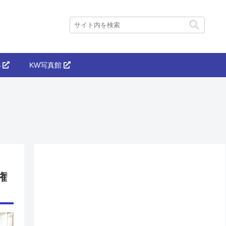
S
KW写真館
権