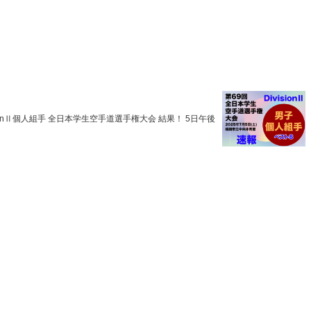
【速報！男子ベスト８】DivisionⅡ個人組手 全日本学生空手道選手権大会 結果！ 5日午後