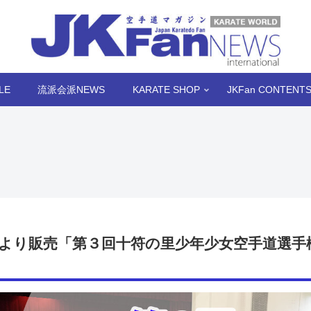
LE
流派会派NEWS
KARATE SHOP
JKFan CONTENT
より販売「第３回十符の里少年少女空手道選手