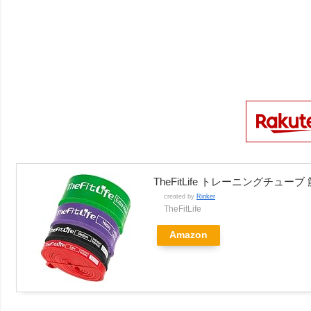
TheFitLife トレーニングチュ
created by
Rinker
TheFitLife
Amazon