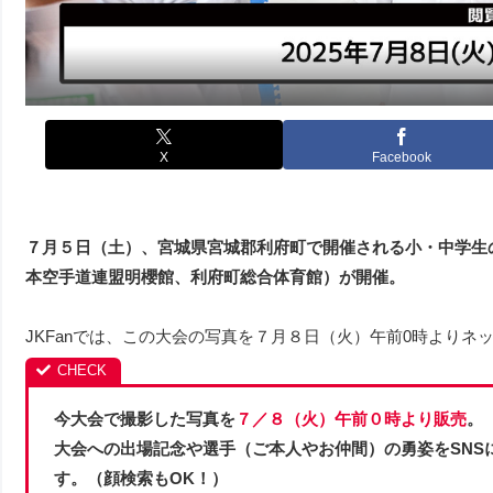
X
Facebook
７月５日（土）、宮城県宮城郡利府町で開催される小・中学生
本空手道連盟明櫻館、利府町総合体育館）が開催。
JKFanでは、この大会の写真を７月８日（火）午前0時よりネ
今大会で撮影した写真を
７／８（火）午前０時より販売
。
大会への出場記念や選手（ご本人やお仲間）の勇姿をSNS
す。（顔検索もOK！）