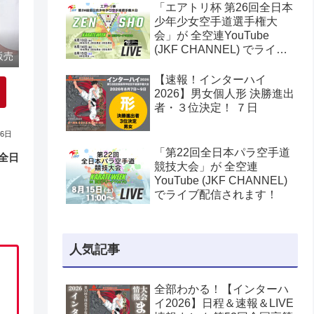
「エアトリ杯 第26回全日本
少年少女空手道選手権大
会」が 全空連YouTube
(JKF CHANNEL) でライブ
販売
配信されます！
【速報！インターハイ
2026】男女個人形 決勝進出
者・３位決定！ ７日
06日
「第22回全日本パラ空手道
全日
競技大会」が 全空連
YouTube (JKF CHANNEL)
でライブ配信されます！
人気記事
全部わかる！【インターハ
イ2026】日程＆速報＆LIVE