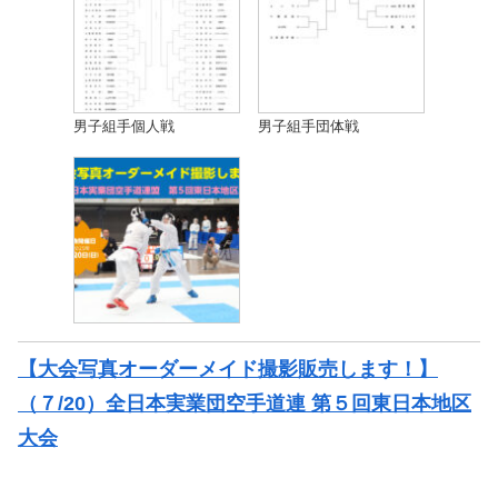
男子組手個人戦
男子組手団体戦
【大会写真オーダーメイド撮影販売します！】
（７/20）全日本実業団空手道連 第５回東日本地区
大会