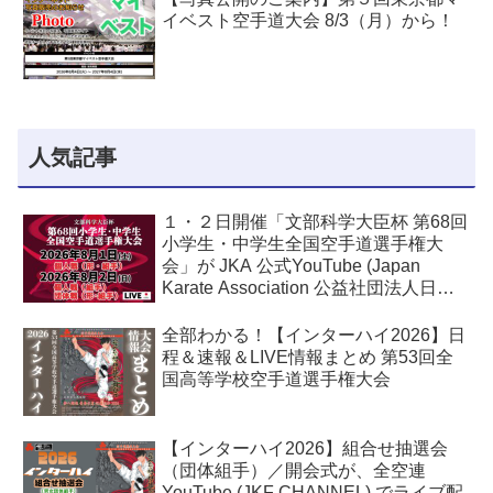
イベスト空手道大会 8/3（月）から！
人気記事
１・２日開催「文部科学大臣杯 第68回
小学生・中学生全国空手道選手権大
会」が JKA 公式YouTube (Japan
Karate Association 公益社団法人日本
空手協会) でライブ配信されます！
全部わかる！【インターハイ2026】日
程＆速報＆LIVE情報まとめ 第53回全
国高等学校空手道選手権大会
【インターハイ2026】組合せ抽選会
（団体組手）／開会式が、全空連
YouTube (JKF CHANNEL) でライブ配