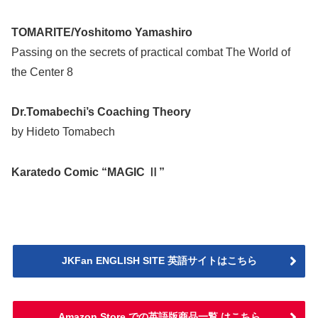
TOMARITE/Yoshitomo Yamashiro
Passing on the secrets of practical combat The World of
the Center 8
Dr.Tomabechi’s Coaching Theory
by Hideto Tomabech
Karatedo Comic “MAGIC Ⅱ”
JKFan ENGLISH SITE 英語サイトはこちら
Amazon Store での英語版商品一覧 はこちら