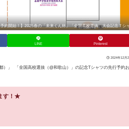
【予約開始！】2025春の「未来くん杯」「全国高校選抜」大会記念Ｔシ
LINE
Pinterest
2024年12月
京都）」 「全国高校選抜（@和歌山）」の記念Tシャツの先行予約
ます！★