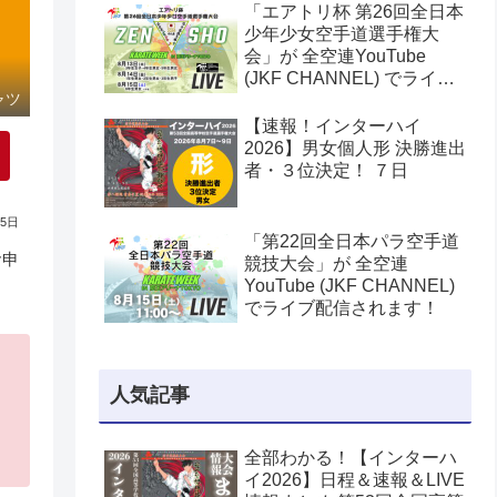
「エアトリ杯 第26回全日本
少年少女空手道選手権大
会」が 全空連YouTube
(JKF CHANNEL) でライブ
配信されます！
ャツ
【速報！インターハイ
2026】男女個人形 決勝進出
者・３位決定！ ７日
25日
「第22回全日本パラ空手道
お申
競技大会」が 全空連
YouTube (JKF CHANNEL)
でライブ配信されます！
人気記事
全部わかる！【インターハ
イ2026】日程＆速報＆LIVE