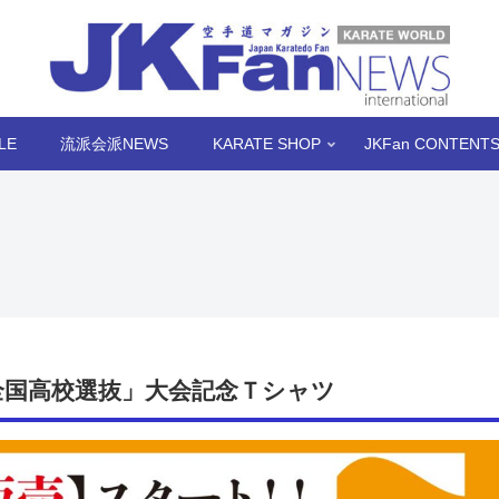
LE
流派会派NEWS
KARATE SHOP
JKFan CONTENT
全国高校選抜」大会記念Ｔシャツ