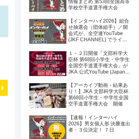
情報まとめ 第53回全国高等
学校空手道選手権大会
【インターハイ2026】組合
せ抽選会（団体組手）／開
会式が、全空連YouTube
(JKF CHANNEL) でライブ
配信されます！第53回全国
高等学校空手道選手権大会
１・２日開催「文部科学大
臣杯 第68回小学生・中学生
全国空手道選手権大会」が
JKA 公式YouTube (Japan
Karate Association 公益社
団法人日本空手協会) でラ
【アーカイブ動画・結果あ
イブ配信されます！
り！】JKA 文部科学大臣杯
第68回小学生・中学生全国
空手道選手権大会 開催
【速報！インターハイ
2026】男女個人形 決勝進出
者・３位決定！ ７日