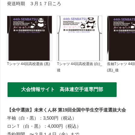
発送時期 ３月１７日ころ
Tシャツ 44回高校選抜 (黒)
Tシャツ 44回高校選抜 (白)_
長袖Tシャツ 44
後
(黒)_後
大会情報サイト 高体連空手道専門部
【全中選抜】未来くん杯 第19回全国中学生空手道選抜大会
半袖（白・黒）：3,500円（税込）
ロンＴ（白・黒）：4,000円（税込）
予約期間 〜２月１４日（金）まで