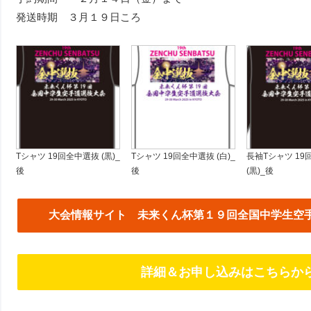
発送時期 ３月１９日ころ
Tシャツ 19回全中選抜 (黒)_
Tシャツ 19回全中選抜 (白)_
長袖Tシャツ 19
後
後
(黒)_後
大会情報サイト
未来くん杯第１９回全国中学生空
詳細＆お申し込みはこちらか