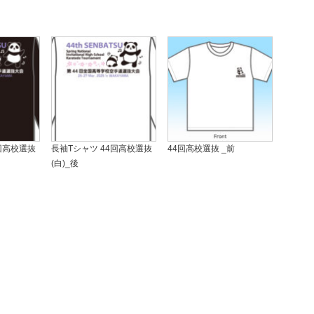
回高校選抜
長袖Tシャツ 44回高校選抜
44回高校選抜 _前
(白)_後