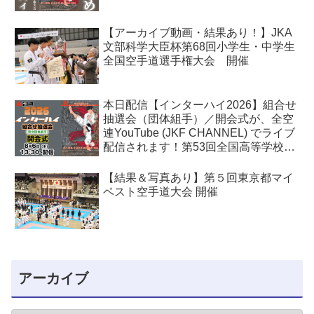
【アーカイブ動画・結果あり！】JKA
文部科学大臣杯第68回小学生・中学生
全国空手道選手権大会 開催
本日配信【インターハイ2026】組合せ
抽選会（団体組手）／開会式が、全空
連YouTube (JKF CHANNEL) でライブ
配信されます！第53回全国高等学校空
手道選手権大会
【結果＆写真あり】第５回東京都マイ
ベスト空手道大会 開催
アーカイブ