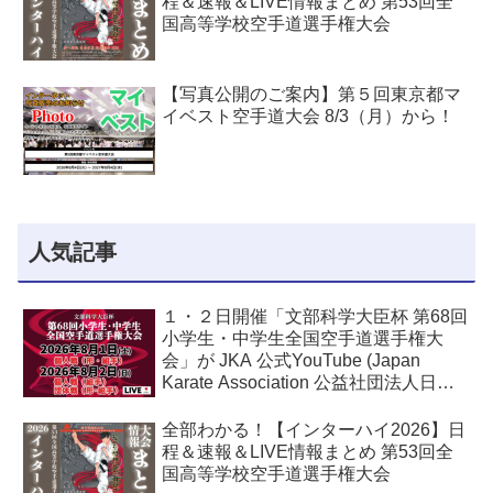
程＆速報＆LIVE情報まとめ 第53回全
国高等学校空手道選手権大会
【写真公開のご案内】第５回東京都マ
イベスト空手道大会 8/3（月）から！
人気記事
１・２日開催「文部科学大臣杯 第68回
小学生・中学生全国空手道選手権大
会」が JKA 公式YouTube (Japan
Karate Association 公益社団法人日本
空手協会) でライブ配信されます！
全部わかる！【インターハイ2026】日
程＆速報＆LIVE情報まとめ 第53回全
国高等学校空手道選手権大会