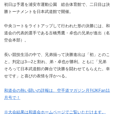
初日は予選を浦安市運動公園 総合体育館で、二日目は決
勝トーナメントを日本武道館で開催。
中央コートをライトアップして行われた形の決勝には、和
道会の代表的選手である古橋秀鷹・卓也の兄弟が進出（名
空会本部）。
長い競技生活の中で、兄弟揃って決勝進出は「初」とのこ
と。判定は3―2と割れ、弟・卓也が勝利。ともに「兄弟
そろって日本武道館の舞台で決勝を闘わせてもらえた。幸
せです」と喜びの表情を浮かべる。
和道会の熱い闘いの詳報は、空手道マガジン月刊JKFan11
月号で！
※大会結果は和道会ホームページでご覧いただけます。