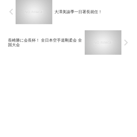
大澤美諭季一日署長就任！
長崎勝に会長杯！ 全日本空手道剛柔会 全
国大会