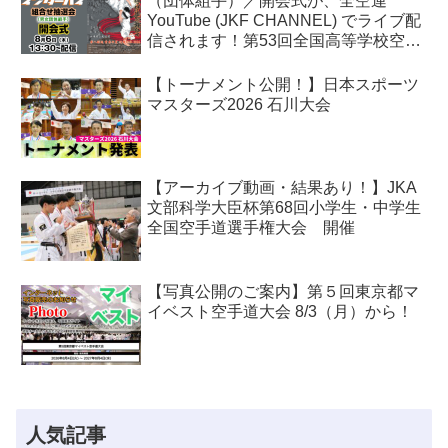
（団体組手）／開会式が、全空連
YouTube (JKF CHANNEL) でライブ配
信されます！第53回全国高等学校空手
道選手権大会
【トーナメント公開！】日本スポーツ
マスターズ2026 石川大会
【アーカイブ動画・結果あり！】JKA
文部科学大臣杯第68回小学生・中学生
全国空手道選手権大会 開催
【写真公開のご案内】第５回東京都マ
イベスト空手道大会 8/3（月）から！
人気記事