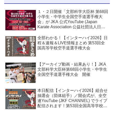
１・２日開催「文部科学大臣杯 第68回
小学生・中学生全国空手道選手権大
会」が JKA 公式YouTube (Japan
Karate Association 公益社団法人日本
空手協会) でライブ配信されます！
全部わかる！【インターハイ2026】日
程＆速報＆LIVE情報まとめ 第53回全
国高等学校空手道選手権大会
【アーカイブ動画・結果あり！】JKA
文部科学大臣杯第68回小学生・中学生
全国空手道選手権大会 開催
本日配信【インターハイ2026】組合せ
抽選会（団体組手）／開会式が、全空
連YouTube (JKF CHANNEL) でライブ
配信されます！第53回全国高等学校空
手道選手権大会