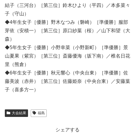
結子（三河台）［第三位］鈴木ひより（平四）／本多菜々
子（守山）
◆4年生女子［優勝］野木なつみ（磐崎）［準優勝］服部
芽依（安積一）［第三位］原口紗葉（桜）／山下和望（大
森）
◆5年生女子［優勝］小野幸菜（小野新町）［準優勝］景
山夏果（紫宮）［第三位］斎藤優海（坂下南）／椎名日花
里（熊倉）
◆6年生女子［優勝］秋元響心（中央台東）［準優勝］佐
藤美波（赤井）［第三位］佐藤姫奈（中央台東）／安藤葉
子（喜多方一）
大会結果
福島
シェアする