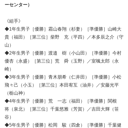
ーセンター）
《組手》
◆1年生男子［優勝］霜山春翔（杉妻）［準優勝］山崎大
貴（福田）［第三位］柴野 充（平四）／本多辰之介（守
山）
◆2年生男子［優勝］渡邉 樹（小山田）［準優勝］今村
優杏（永盛）［第三位］荒 舜（玉野）／室颯太郎（永
崎）
◆3年生男子［優勝］青木朋希（仁井田）［準優勝］小松
飛々己（小玉）［第三位］本田宥互（油井）／安藤光平
（栃山神）
◆4年生男子［優勝］荒 一志（福田）［準優勝］関根
将（泉北）［第三位］千葉悠雅（芳賀）／吉田大輝（笹
谷）
◆5年生男子［優勝］松岡 駿（四倉）［準優勝］千葉健