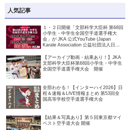
人気記事
１・２日開催「文部科学大臣杯 第68回
小学生・中学生全国空手道選手権大
会」が JKA 公式YouTube (Japan
Karate Association 公益社団法人日本
空手協会) でライブ配信されます！
【アーカイブ動画・結果あり！】JKA
文部科学大臣杯第68回小学生・中学生
全国空手道選手権大会 開催
全部わかる！【インターハイ2026】日
程＆速報＆LIVE情報まとめ 第53回全
国高等学校空手道選手権大会
【結果＆写真あり】第５回東京都マイ
ベスト空手道大会 開催