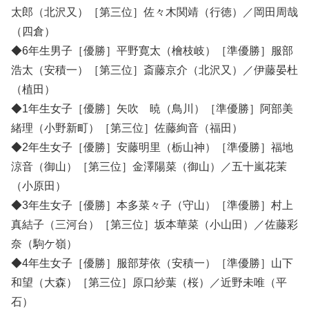
太郎（北沢又）［第三位］佐々木関靖（行徳）／岡田周哉
（四倉）
◆6年生男子［優勝］平野寛太（檜枝岐）［準優勝］服部
浩太（安積一）［第三位］斎藤京介（北沢又）／伊藤晏杜
（植田）
◆1年生女子［優勝］矢吹 暁（鳥川）［準優勝］阿部美
緒理（小野新町）［第三位］佐藤絢音（福田）
◆2年生女子［優勝］安藤明里（栃山神）［準優勝］福地
涼音（御山）［第三位］金澤陽菜（御山）／五十嵐花茉
（小原田）
◆3年生女子［優勝］本多菜々子（守山）［準優勝］村上
真結子（三河台）［第三位］坂本華菜（小山田）／佐藤彩
奈（駒ケ嶺）
◆4年生女子［優勝］服部芽依（安積一）［準優勝］山下
和望（大森）［第三位］原口紗葉（桜）／近野未唯（平
石）