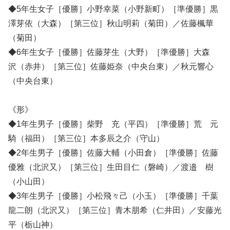
◆5年生女子［優勝］小野幸菜（小野新町）［準優勝］黒
澤芽依（大森）［第三位］秋山明莉（菊田）／佐藤楓華
（菊田）
◆6年生女子［優勝］佐藤芽生（大野）［準優勝］大森
沢（赤井）［第三位］佐藤姫奈（中央台東）／秋元響心
（中央台東）
《形》
◆1年生男子［優勝］柴野 充（平四）［準優勝］荒 元
騎（福田）［第三位］本多辰之介（守山）
◆2年生男子［優勝］佐藤大輔（小田倉）［準優勝］佐藤
優雅（北沢又）［第三位］生田目仁（磐崎）／渡邉 樹
（小山田）
◆3年生男子［優勝］小松飛々己（小玉）［準優勝］千葉
龍二朗（北沢又）［第三位］青木朋希（仁井田）／安藤光
平（栃山神）