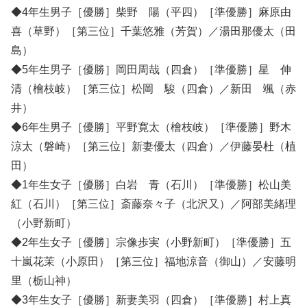
◆4年生男子［優勝］柴野 陽（平四）［準優勝］麻原由
喜（草野）［第三位］千葉悠雅（芳賀）／湯田那優太（田
島）
◆5年生男子［優勝］岡田周哉（四倉）［準優勝］星 伸
清（檜枝岐）［第三位］松岡 駿（四倉）／新田 颯（赤
井）
◆6年生男子［優勝］平野寛太（檜枝岐）［準優勝］野木
涼太（磐崎）［第三位］新妻優太（四倉）／伊藤晏杜（植
田）
◆1年生女子［優勝］白岩 青（石川）［準優勝］松山美
紅（石川）［第三位］斎藤奈々子（北沢又）／阿部美緒理
（小野新町）
◆2年生女子［優勝］宗像歩実（小野新町）［準優勝］五
十嵐花茉（小原田）［第三位］福地涼音（御山）／安藤明
里（栃山神）
◆3年生女子［優勝］新妻美羽（四倉）［準優勝］村上真