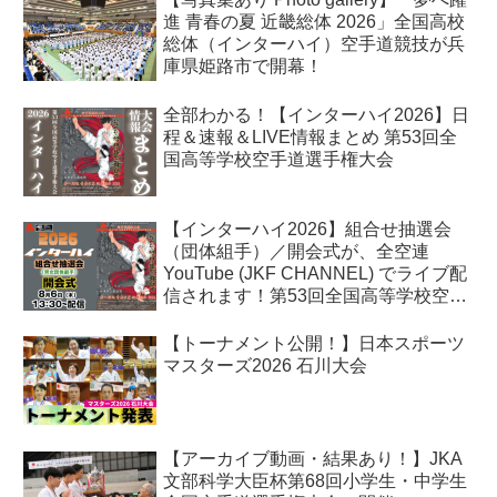
進 青春の夏 近畿総体 2026」全国高校
総体（インターハイ）空手道競技が兵
庫県姫路市で開幕！
全部わかる！【インターハイ2026】日
程＆速報＆LIVE情報まとめ 第53回全
国高等学校空手道選手権大会
【インターハイ2026】組合せ抽選会
（団体組手）／開会式が、全空連
YouTube (JKF CHANNEL) でライブ配
信されます！第53回全国高等学校空手
道選手権大会
【トーナメント公開！】日本スポーツ
マスターズ2026 石川大会
【アーカイブ動画・結果あり！】JKA
文部科学大臣杯第68回小学生・中学生