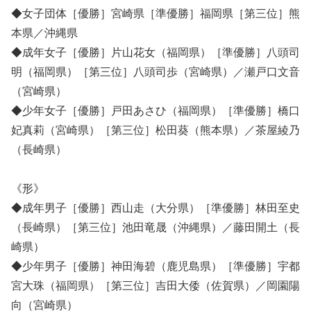
◆女子団体［優勝］宮崎県［準優勝］福岡県［第三位］熊
本県／沖縄県
◆成年女子［優勝］片山花女（福岡県）［準優勝］八頭司
明（福岡県）［第三位］八頭司歩（宮崎県）／瀬戸口文音
（宮崎県）
◆少年女子［優勝］戸田あさひ（福岡県）［準優勝］橋口
妃真莉（宮崎県）［第三位］松田葵（熊本県）／茶屋綾乃
（長崎県）
《形》
◆成年男子［優勝］西山走（大分県）［準優勝］林田至史
（長崎県）［第三位］池田竜晟（沖縄県）／藤田開土（長
崎県）
◆少年男子［優勝］神田海碧（鹿児島県）［準優勝］宇都
宮大珠（福岡県）［第三位］吉田大倭（佐賀県）／岡園陽
向（宮崎県）