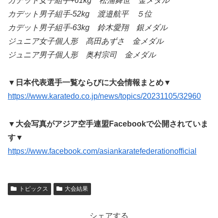
カデット女子組手+61kg 松浦舞世 金メダル
カデット男子組手-52kg 渡邉航平 ５位
カデット男子組手-63kg 鈴木愛翔 銀メダル
ジュニア女子個人形 髙田あずさ 金メダル
ジュニア男子個人形 奥村宗司 金メダル
▼日本代表選手一覧ならびに大会情報まとめ▼
https://www.karatedo.co.jp/news/topics/20231105/32960
▼大会写真がアジア空手連盟Facebookで公開されていま
す▼
https://www.facebook.com/asiankaratefederationofficial
トピックス
大会結果
シェアする