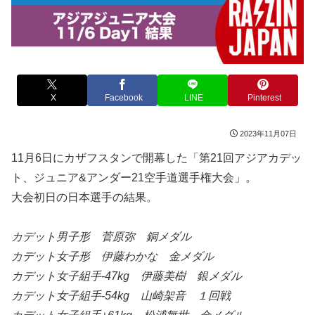
X
Facebook
LINE
Pinterest
2023年11月07日
11月6日にカザフスタンで開幕した「第21回アジアカデッ
ト、ジュニア&アンダー21空手道選手権大会」。
大会初日の日本選手の結果。
カデット男子形 菅原弥 銅メダル
カデット女子形 伊藤わかな 金メダル
カデット女子組手-47kg 伊藤美樹 銀メダル
カデット女子組手-54kg 山崎架音 １回戦