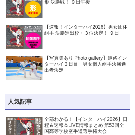
形 決勝戦！ ９日午後
【速報！インターハイ2026】男女団体
組手 決勝進出校・３位決定！ ９日
【写真集あり Photo gallery】姫路イン
ターハイ３日目 男女個人組手決勝進
出者決定！
人気記事
全部わかる！【インターハイ2026】日
程＆速報＆LIVE情報まとめ 第53回全
国高等学校空手道選手権大会