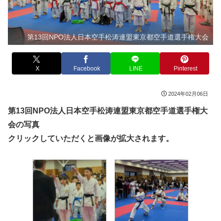
第13回NPO法人日本空手松涛連盟東京都空手道選手権大会
X
Facebook
LINE
Pinterest
2024年02月06日
第13回NPO法人日本空手松涛連盟東京都空手道選手権大
会の写真
クリックしていただくと画像が拡大されます。