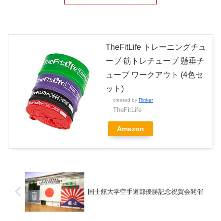
TheFitLife トレーニングチュ
ーブ 筋トレチューブ 懸垂チ
ューブ ワークアウト (4色セ
ット)
created by
Rinker
TheFitLife
Amazon
国士舘大学空手道部優勝記念祝賀会開催