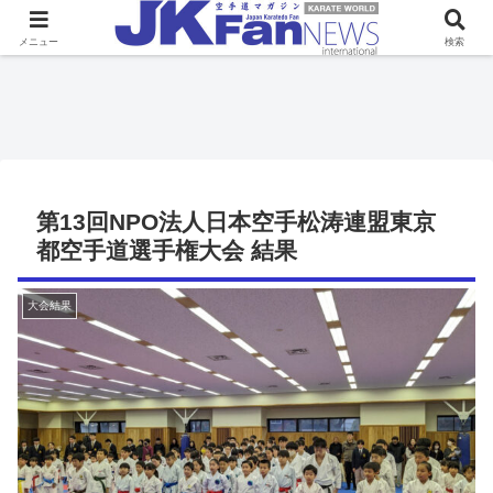
メニュー
検索
第13回NPO法人日本空手松涛連盟東京
都空手道選手権大会 結果
大会結果