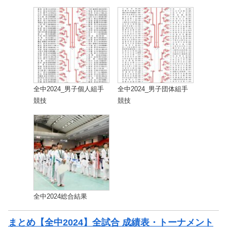
全中2024_男子個人組手
全中2024_男子団体組手
競技
競技
全中2024総合結果
まとめ【全中2024】全試合 成績表・トーナメント