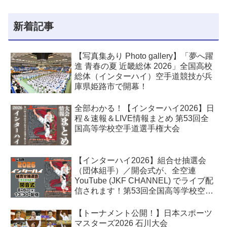
新着記事
【写真集あり Photo gallery】「夢へ躍
進 青春の夏 近畿総体 2026」全国高校
総体（インターハイ）空手道競技が兵
庫県姫路市で開幕！
全部わかる！【インターハイ2026】日
程＆速報＆LIVE情報まとめ 第53回全
国高等学校空手道選手権大会
【インターハイ2026】組合せ抽選会
（団体組手）／開会式が、全空連
YouTube (JKF CHANNEL) でライブ配
信されます！第53回全国高等学校空手
道選手権大会
【トーナメント公開！】日本スポーツ
マスターズ2026 石川大会