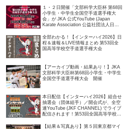
１・２日開催「文部科学大臣杯 第68回
小学生・中学生全国空手道選手権大
会」が JKA 公式YouTube (Japan
Karate Association 公益社団法人日本
空手協会) でライブ配信されます！
全部わかる！【インターハイ2026】日
程＆速報＆LIVE情報まとめ 第53回全
国高等学校空手道選手権大会
【アーカイブ動画・結果あり！】JKA
文部科学大臣杯第68回小学生・中学生
全国空手道選手権大会 開催
本日配信【インターハイ2026】組合せ
抽選会（団体組手）／開会式が、全空
連YouTube (JKF CHANNEL) でライブ
配信されます！第53回全国高等学校空
手道選手権大会
【結果＆写真あり】第５回東京都マイ