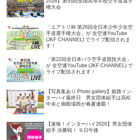
2026】第53回全国高等学校空手道選手
権大会
「エアトリ杯 第26回全日本少年少女空
手道選手権大会」が 全空連YouTube
(JKF CHANNEL) でライブ配信されま
す！
「第22回全日本パラ空手道競技大会」
が 全空連YouTube (JKF CHANNEL) で
ライブ配信されます！
【写真集あり Photo gallery】姫路イン
ターハイ最終日 男女団体組手は高松
中央と御殿場西が春夏連覇！
【速報！インターハイ2026】男女団体
組手 決勝戦！ ９日午後