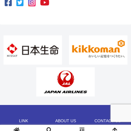
LINK
ABOUT US
CONTACT US
©2002 CHAMP CO.,LTD.