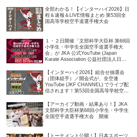
全部わかる！【インターハイ2026】日
程＆速報＆LIVE情報まとめ 第53回全
国高等学校空手道選手権大会
１・２日開催「文部科学大臣杯 第68回
小学生・中学生全国空手道選手権大
会」が JKA 公式YouTube (Japan
Karate Association 公益社団法人日本
空手協会) でライブ配信されます！
【インターハイ2026】組合せ抽選会
（団体組手）／開会式が、全空連
YouTube (JKF CHANNEL) でライブ配
信されます！第53回全国高等学校空手
道選手権大会
【アーカイブ動画・結果あり！】JKA
文部科学大臣杯第68回小学生・中学生
全国空手道選手権大会 開催
【トーナメント公開！】日本スポーツ