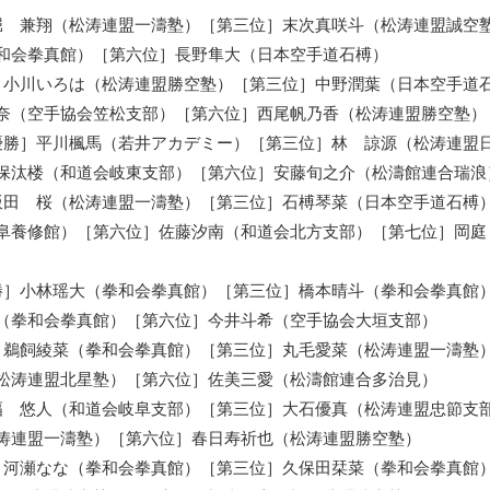
堀 兼翔（松涛連盟一濤塾）［第三位］末次真咲斗（松涛連盟誠空
和会拳真館）［第六位］⾧野隼大（日本空手道石榑）
］小川いろは（松涛連盟勝空塾）［第三位］中野潤葉（日本空手道
奈（空手協会笠松支部）［第六位］西尾帆乃香（松涛連盟勝空塾）
優勝］平川楓馬（若井アカデミー）［第三位］林 諒源（松涛連盟
久保汰楼（和道会岐東支部）［第六位］安藤旬之介（松濤館連合瑞浪
飯田 桜（松涛連盟一濤塾）［第三位］石榑琴菜（日本空手道石榑
阜養修館）［第六位］佐藤汐南（和道会北方支部）［第七位］岡庭
勝］小林瑶大（拳和会拳真館）［第三位］橋本晴斗（拳和会拳真館
（拳和会拳真館）［第六位］今井斗希（空手協会大垣支部）
］鵜飼綾菜（拳和会拳真館）［第三位］丸毛愛菜（松涛連盟一濤塾
松涛連盟北星塾）［第六位］佐美三愛（松濤館連合多治見）
幅 悠人（和道会岐阜支部）［第三位］大石優真（松涛連盟忠節支
涛連盟一濤塾）［第六位］春日寿祈也（松涛連盟勝空塾）
］河瀬なな（拳和会拳真館）［第三位］久保田栞菜（拳和会拳真館