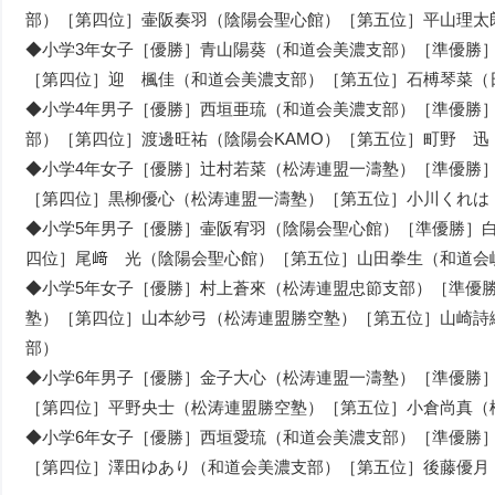
部）［第四位］壷阪奏羽（陰陽会聖心館）［第五位］平山理太
◆小学3年女子［優勝］青山陽葵（和道会美濃支部）［準優勝
［第四位］迎 楓佳（和道会美濃支部）［第五位］石榑琴菜（
◆小学4年男子［優勝］西垣亜琉（和道会美濃支部）［準優勝
部）［第四位］渡邊旺祐（陰陽会KAMO）［第五位］町野 
◆小学4年女子［優勝］辻村若菜（松涛連盟一濤塾）［準優勝
［第四位］黒柳優心（松涛連盟一濤塾）［第五位］小川くれは
◆小学5年男子［優勝］壷阪宥羽（陰陽会聖心館）［準優勝］
四位］尾﨑 光（陰陽会聖心館）［第五位］山田拳生（和道会
◆小学5年女子［優勝］村上蒼來（松涛連盟忠節支部）［準優
塾）［第四位］山本紗弓（松涛連盟勝空塾）［第五位］山崎詩
部）
◆小学6年男子［優勝］金子大心（松涛連盟一濤塾）［準優勝
［第四位］平野央士（松涛連盟勝空塾）［第五位］小倉尚真（
◆小学6年女子［優勝］西垣愛琉（和道会美濃支部）［準優勝
［第四位］澤田ゆあり（和道会美濃支部）［第五位］後藤優月