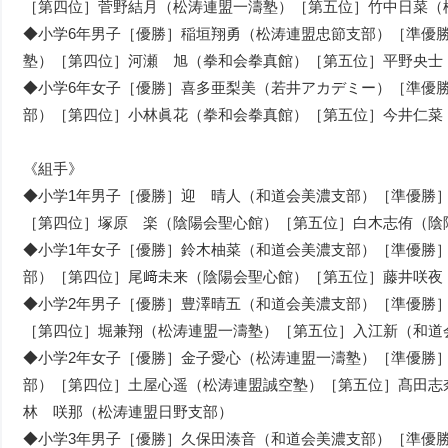
［第四位］菅野結月（松涛連盟一濤塾）［第五位］竹中日菜（
◆小学6年男子［優勝］稲垣翔勇（松涛連盟忠節支部）［準優
塾）［第四位］河瀬 旭（拳和会拳真館）［第五位］平野央士
◆小学6年女子［優勝］喜多亜梨美（若井アカデミー）［準優
部）［第四位］小林眞花（拳和会拳真館）［第五位］今井仁菜
《組手》
◆小学1年男子［優勝］迎 晴人（和道会美濃支部）［準優勝
［第四位］塚原 楽（陰陽会聖心館）［第五位］白木志侑（陰
◆小学1年女子［優勝］鈴木柚菜（和道会美濃支部）［準優勝
部）［第四位］尾﨑未来（陰陽会聖心館）［第五位］藤井咲夜
◆小学2年男子［優勝］豊澤晴五（和道会美濃支部）［準優勝
［第四位］堀兼翔（松涛連盟一濤塾）［第五位］入江新（和道
◆小学2年女子［優勝］金子愛心（松涛連盟一濤塾）［準優勝
部）［第四位］土屋心遥（松涛連盟誠空塾）［第五位］髙田志
林 咲那（松涛連盟日野支部）
◆小学3年男子［優勝］久保田湊音（和道会美濃支部）［準優