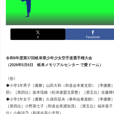
X
Facebook
令和8年度第37回岐阜県少年少女空手道選手権大会
（2026年5月6日 岐阜メモリアルセンター で愛ドーム）
《形》
◆小学1年男子［優勝］山田大和（和道会本巣支部）［準優勝
部）［第四位］坂本琉維（松涛連盟北星塾）［第五位］佐藤輝
◆小学1年女子［優勝］久保田栞央（拳和会拳真館）［準優勝
［第四位］小野菜七子（和道会美濃加茂）［第五位］福井葵子
位］小鳥詩乃（和道会高山支部）