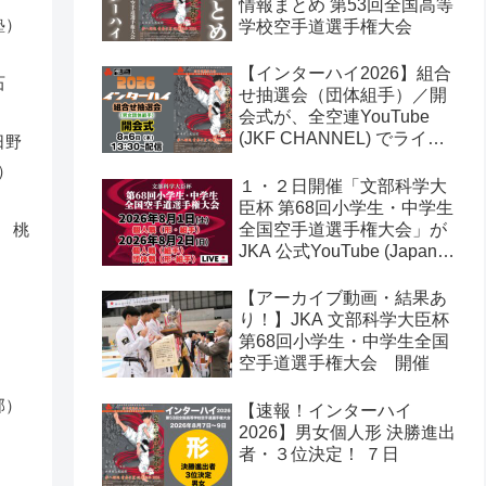
情報まとめ 第53回全国高等
塾）
学校空手道選手権大会
【インターハイ2026】組合
石
せ抽選会（団体組手）／開
会式が、全空連YouTube
(JKF CHANNEL) でライブ
日野
配信されます！第53回全国
）
高等学校空手道選手権大会
１・２日開催「文部科学大
）
臣杯 第68回小学生・中学生
全国空手道選手権大会」が
 桃
JKA 公式YouTube (Japan
Karate Association 公益社
）
団法人日本空手協会) でラ
【アーカイブ動画・結果あ
イブ配信されます！
り！】JKA 文部科学大臣杯
第68回小学生・中学生全国
）
空手道選手権大会 開催
部）
【速報！インターハイ
2026】男女個人形 決勝進出
者・３位決定！ ７日
）