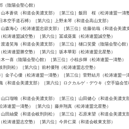
郎（陰陽会聖心館）
］山本蒼依（和道会美濃支部）［第三位］飯田 桜（松涛連盟一濤
日本空手道石榑）［第六位］上野未琴（和道会高山支部）
］山森海心（松涛連盟忠節支部）［第三位］佐藤佑哉（和道会美濃
迅（松涛連盟誠空塾）［第六位］冨成葵葉（松涛連盟誠空塾）
］渡邉笑海（和道会美濃支部）［第三位］樋口笑愛（陰陽会聖心館
（松涛連盟勝空塾）［第六位］坂本華彩（松涛連盟北星塾）
白木一喜（陰陽会聖心館）［第三位］小椋歩輝（松涛連盟一濤塾）
岐刑則松）［第六位］前村優翔（松涛連盟志空塾）
勝］金子心優（松涛連盟一濤塾）［第三位］菅野結月（松涛連盟一
織（和道会美濃支部）［第六位］ロクカルゲ・デウキ（空手協会笠
］山口瑠唯（和道会美濃支部）［第三位］山田健心（和道会美濃支
松涛連盟一濤塾）［第六位］藤井翔真（松涛連盟北星塾）
］山田紬愛（和道会岐刑則松）［第三位］石原来望（和道会美濃支
（松涛連盟志空塾）［第六位］今井仁菜（和道会岐東支部）