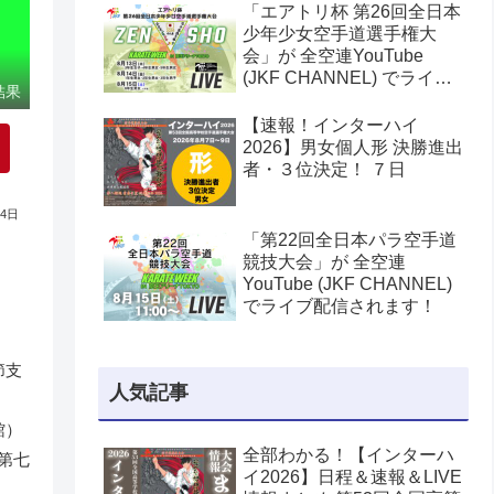
「エアトリ杯 第26回全日本
少年少女空手道選手権大
会」が 全空連YouTube
(JKF CHANNEL) でライブ
結果
配信されます！
【速報！インターハイ
2026】男女個人形 決勝進出
者・３位決定！ ７日
14日
「第22回全日本パラ空手道
競技大会」が 全空連
YouTube (JKF CHANNEL)
でライブ配信されます！
節支
人気記事
館）
全部わかる！【インターハ
第七
イ2026】日程＆速報＆LIVE