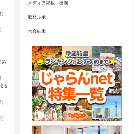
メディア掲載・出演
塾）
取材ルポ
支
大会結果
）
［第
濤
松支
部）
部）