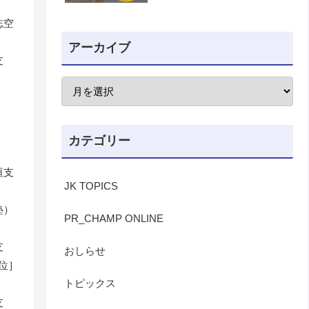
志空
アーカイブ
支
）
カテゴリー
垣支
JK TOPICS
塾）
PR_CHAMP ONLINE
支
おしらせ
位］
トピックス
支