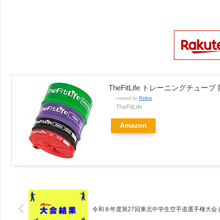
TheFitLife トレーニングチュ
created by
Rinker
TheFitLife
Amazon
令和８年度第27回東北中学生空手道選手権大会 