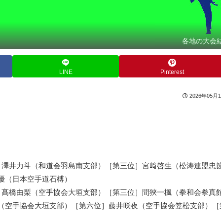
各地の大会
LINE
Pinterest
2026年05月
］澤井力斗（和道会羽島南支部）［第三位］宮﨑啓生（松涛連盟忠
優（日本空手道石榑）
］髙橋由梨（空手協会大垣支部）［第三位］間狹一楓（拳和会拳真
（空手協会大垣支部）［第六位］藤井咲夜（空手協会笠松支部）［