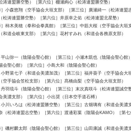
松涛連盟勝空塾）［第六位］棚瀬絢心（松涛連盟勝空塾）
勝］小森悠翔（空手協会大垣支部）［第三位］廣瀬綺一（松涛連盟
（松涛連盟勝空塾）［第六位］井原幸之佑（松涛連盟北星塾）
勝］柿木美穂（拳和会拳真館）［第三位］中筋大桜（空手協会大垣
（和道会岐東支部）［第六位］花村すみれ（和道会各務原支部）
］平山弥一（陰陽会聖心館）［第三位］小瀬木凱也（陰陽会聖心館
陽会聖心館）［第六位］小島大和（陰陽会聖心館）
］小野菜七子（和道会美濃加茂）［第三位］福井葵子（空手協会大
（空手協会笠松支部）［第六位］髙橋由梨（空手協会大垣支部）
］丹羽琉斗（陰陽会聖心館）［第三位］末次真咲斗（松涛連盟誠空
会美濃支部）［第六位］小出奨（日本空手道石榑）
］小川いろは（松涛連盟勝空塾）［第三位］古畑璃有（和道会美濃
奈（松涛連盟志空塾）［第六位］渡邊彩葉（陰陽会KAMO）［第七
勝］磯村麟太郎（陰陽会聖心館）［第三位］山田康誠（和道会美濃