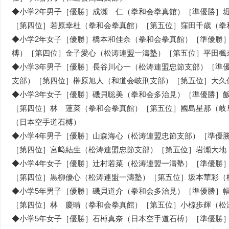
◆小学2年男子［優勝］成瀬 仁（拳和会拳真館）［準優勝］
［第四位］若原幸杜（拳和会拳真館）［第五位］窪田千歳（拳
◆小学2年女子［優勝］橋本和佳奈（拳和会拳真館）［準優勝
榑）［第四位］金子愛心（松涛連盟一濤塾）［第五位］平田楓
◆小学3年男子［優勝］⾧谷川心一（松涛連盟忠節支部）［準
支部）［第四位］榊󠄃原旭人（和道会岐刑支部）［第五位］大
◆小学3年女子［優勝］磯貝聡美（拳和会多治見）［準優勝］
［第四位］林 蓮菜（拳和会拳真館）［第五位］國島星那（岐
（日本空手道石榑）
◆小学4年男子［優勝］山森海心（松涛連盟忠節支部）［準優
［第四位］宮﨑結生（松涛連盟忠節支部）［第五位］岩瀬大地
◆小学4年女子［優勝］辻村若菜（松涛連盟一濤塾）［準優勝
［第四位］黒柳優心（松涛連盟一濤塾）［第五位］坂本華彩（
◆小学5年男子［優勝］磯貝道介（拳和会多治見）［準優勝］
［第四位］林 慶晴（拳和会拳真館）［第五位］小椋歩輝（松
◆小学5年女子［優勝］石榑真奈（日本空手道石榑）［準優勝