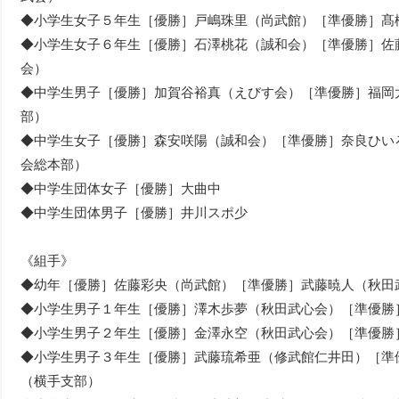
◆小学生女子５年生［優勝］戸嶋珠里（尚武館）［準優勝］髙
◆小学生女子６年生［優勝］石澤桃花（誠和会）［準優勝］佐
会）
◆中学生男子［優勝］加賀谷裕真（えびす会）［準優勝］福岡
部）
◆中学生女子［優勝］森安咲陽（誠和会）［準優勝］奈良ひい
会総本部）
◆中学生団体女子［優勝］大曲中
◆中学生団体男子［優勝］井川スポ少
《組手》
◆幼年［優勝］佐藤彩央（尚武館）［準優勝］武藤暁人（秋田
◆小学生男子１年生［優勝］澤木歩夢（秋田武心会）［準優勝
◆小学生男子２年生［優勝］金澤永空（秋田武心会）［準優勝
◆小学生男子３年生［優勝］武藤琉希亜（修武館仁井田）［準
（横手支部）