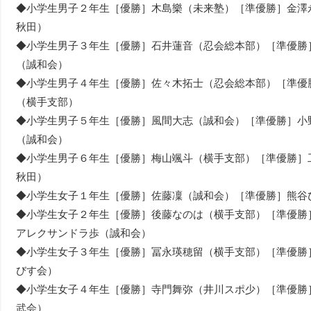
◆小学生男子２年生［優勝］木島樂（未来塾）［準優勝］金澤
秋田）
◆小学生男子３年生［優勝］石井蓮音（忍会総本部）［準優勝
（誠和会）
◆小学生男子４年生［優勝］佐々木拓士（忍会総本部）［準優
（横手支部）
◆小学生男子５年生［優勝］風間大志（誠和会）［準優勝］小
（誠和会）
◆小学生男子６年生［優勝］梅山颯斗（横手支部）［準優勝］
秋田）
◆小学生女子１年生［優勝］佐藤凜（誠和会）［準優勝］熊谷
◆小学生女子２年生［優勝］後藤なのは（横手支部）［準優勝
アレクサンドラ歩（誠和会）
◆小学生女子３年生［優勝］冨永瑛穂留（横手支部）［準優勝
びす会）
◆小学生女子４年生［優勝］寺門舞弥（井川スポ少）［準優勝
武会）