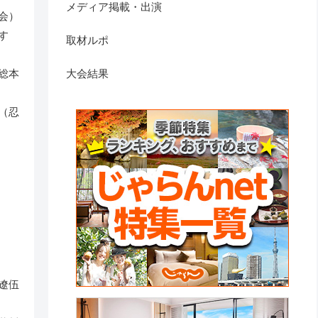
メディア掲載・出演
会）
す
取材ルポ
大会結果
総本
（忍
遼伍