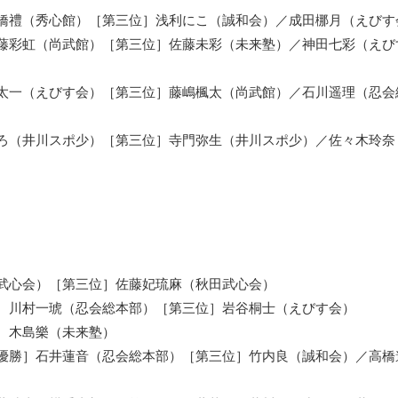
橋禮（秀心館）［第三位］浅利にこ（誠和会）／成田梛月（えびす
藤彩虹（尚武館）［第三位］佐藤未彩（未来塾）／神田七彩（えび
太一（えびす会）［第三位］藤嶋楓太（尚武館）／石川遥理（忍会
ろ（井川スポ少）［第三位］寺門弥生（井川スポ少）／佐々木玲奈
武心会）［第三位］佐藤妃琉麻（秋田武心会）
］川村一琥（忍会総本部）［第三位］岩谷桐士（えびす会）
］木島樂（未来塾）
優勝］石井蓮音（忍会総本部）［第三位］竹内良（誠和会）／高橋