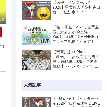
【速報！インターハイ
2026】男女個人形 決勝進出
者・３位決定！ ７日
結果
「第22回全日本パラ空手道
競技大会」が 全空連
YouTube (JKF CHANNEL)
でライブ配信されます！
28日
【写真集あり Photo
gallery】「夢へ躍進 青春の
夏 近畿総体 2026」全国高
校総体（インターハイ）空
手道競技が兵庫県姫路市で
開幕！
人気記事
全部わかる！【インターハ
イ2026】日程＆速報＆LIVE