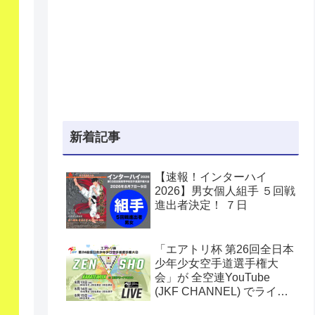
新着記事
【速報！インターハイ
2026】男女個人組手 ５回戦
進出者決定！ ７日
「エアトリ杯 第26回全日本
少年少女空手道選手権大
会」が 全空連YouTube
(JKF CHANNEL) でライブ
配信されます！