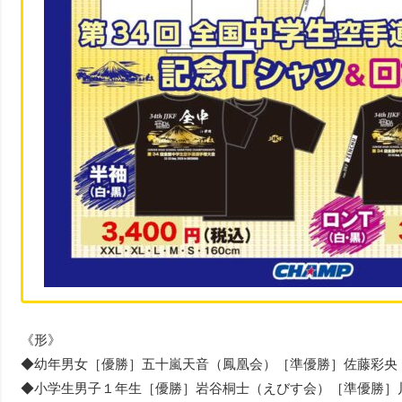
《形》
◆幼年男女［優勝］五十嵐天音（鳳凰会）［準優勝］佐藤彩央
◆小学生男子１年生［優勝］岩谷桐士（えびす会）［準優勝］