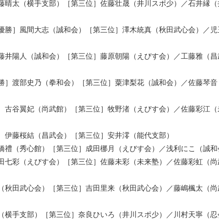
藤晴太（横手支部）［第三位］佐藤壮晟（井川スポ少）／石井縁（
優勝］風間大志（誠和会）［第三位］澤木統真（秋田武心会）／児
藤井陽人（誠和会）［第三位］藤原朝陽（えびす会）／工藤雅（昌
勝］渡部史乃（拳和会）［第三位］粟津梨花（誠和会）／佐藤琴音
］古谷翼妃（尚武館）［第三位］牧野渚（えびす会）／佐藤彩江（
］伊藤桜結（昌武会）［第三位］安井澪（能代支部）
橋禮（秀心館）［第三位］成田梛月（えびす会）／浅利にこ（誠和
田七彩（えびす会）［第三位］佐藤未彩（未来塾）／佐藤彩虹（尚
（秋田武心会）［第三位］吉田里来（秋田武心会）／藤嶋楓太（尚
（横手支部）［第三位］奈良ひいろ（井川スポ少）／川村天寧（忍