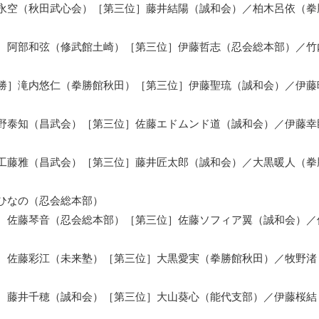
永空（秋田武心会）［第三位］藤井結陽（誠和会）／柏木呂依（拳
］阿部和弦（修武館土崎）［第三位］伊藤哲志（忍会総本部）／竹
勝］滝内悠仁（拳勝館秋田）［第三位］伊藤聖琉（誠和会）／伊藤
野泰知（昌武会）［第三位］佐藤エドムンド道（誠和会）／伊藤幸
工藤雅（昌武会）［第三位］藤井匠太郎（誠和会）／大黒暖人（拳
ひなの（忍会総本部）
］佐藤琴音（忍会総本部）［第三位］佐藤ソフィア翼（誠和会）／
］佐藤彩江（未来塾）［第三位］大黒愛実（拳勝館秋田）／牧野渚
］藤井千穂（誠和会）［第三位］大山葵心（能代支部）／伊藤桜結