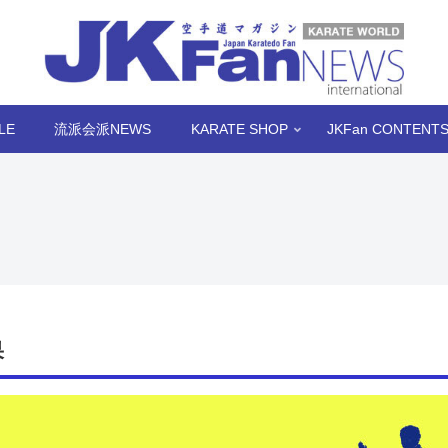
LE
流派会派NEWS
KARATE SHOP
JKFan CONTENT
果