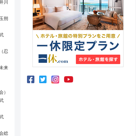
井川
玉朔
武
（忍
未来
会）
武
武
会総