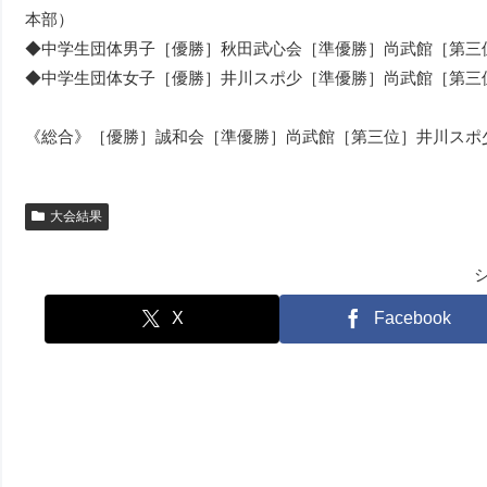
本部）
◆中学生団体男子［優勝］秋田武心会［準優勝］尚武館［第三
◆中学生団体女子［優勝］井川スポ少［準優勝］尚武館［第三
《総合》［優勝］誠和会［準優勝］尚武館［第三位］井川スポ
大会結果
X
Facebook