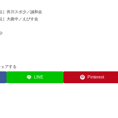
位］井川スポ少／誠和会
位］大曲中／えびす会
少
シェアする
LINE
Pinterest