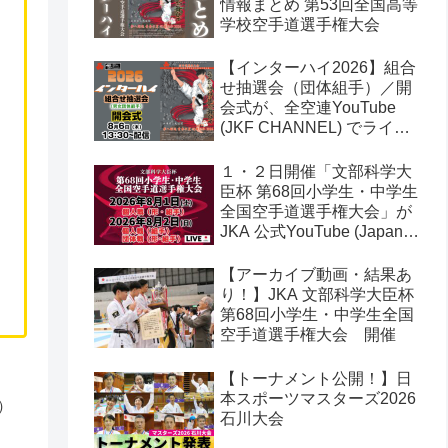
情報まとめ 第53回全国高等
学校空手道選手権大会
【インターハイ2026】組合
せ抽選会（団体組手）／開
会式が、全空連YouTube
(JKF CHANNEL) でライブ
配信されます！第53回全国
高等学校空手道選手権大会
１・２日開催「文部科学大
臣杯 第68回小学生・中学生
全国空手道選手権大会」が
JKA 公式YouTube (Japan
Karate Association 公益社
団法人日本空手協会) でラ
【アーカイブ動画・結果あ
イブ配信されます！
り！】JKA 文部科学大臣杯
第68回小学生・中学生全国
空手道選手権大会 開催
【トーナメント公開！】日
本スポーツマスターズ2026
）
石川大会