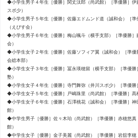
◆小学生男子４年生［優勝］関丈汰郎（尚武館）［準優勝］伊
スポ少）
◆小学生男子５年生［優勝］佐藤エドムンド道（誠和会）［準
（えびす会）
◆小学生男子６年生［優勝］梅山颯斗（横手支部）［準優勝］
会）
◆小学生女子２年生［優勝］佐藤ソフィア翼（誠和会）［準優
会総本部）
◆小学生女子３年生［優勝］冨永瑛穂留（横手支部）［準優勝
塾）
◆小学生女子４年生［優勝］寺門舞弥（井川スポ少）［準優勝
◆小学生女子５年生［優勝］戸嶋珠里（尚武館）［準優勝］髙
◆小学生女子６年生［優勝］石澤桃花（誠和会）［準優勝］神
館）
◆中学生男子［優勝］佐々木珀（尚武館）［準優勝］赤穂悠真
館）
◆中学生女子［優勝］金子美麗（尚武館）［準優勝］岩舘李穂