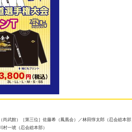
（尚武館）［第三位］佐藤希（鳳凰会）／林田惇太郎（忍会総本部
川村一琥（忍会総本部）