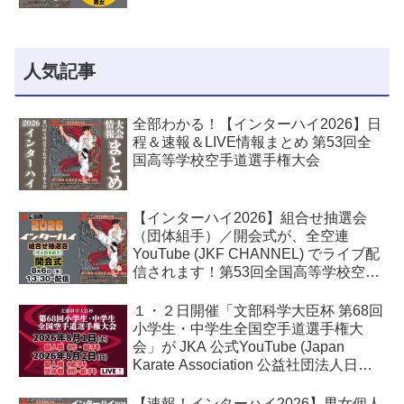
人気記事
全部わかる！【インターハイ2026】日
程＆速報＆LIVE情報まとめ 第53回全
国高等学校空手道選手権大会
【インターハイ2026】組合せ抽選会
（団体組手）／開会式が、全空連
YouTube (JKF CHANNEL) でライブ配
信されます！第53回全国高等学校空手
道選手権大会
１・２日開催「文部科学大臣杯 第68回
小学生・中学生全国空手道選手権大
会」が JKA 公式YouTube (Japan
Karate Association 公益社団法人日本
空手協会) でライブ配信されます！
【速報！インターハイ2026】男女個人