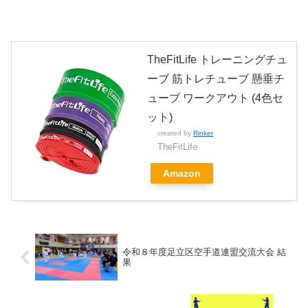
TheFitLife トレーニングチュ
ーブ 筋トレチューブ 懸垂チ
ューブ ワークアウト (4色セ
ット)
created by
Rinker
TheFitLife
Amazon
令和８年度足立区空手道連盟交流大会 結
果