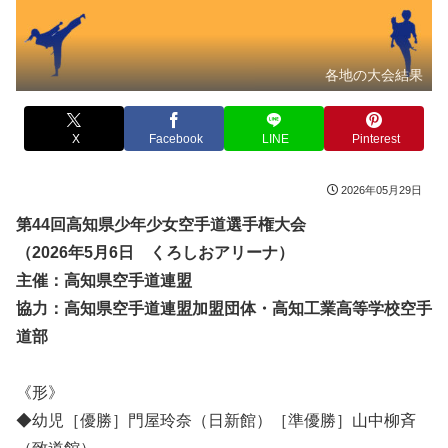
各地の大会結果
X
Facebook
LINE
Pinterest
2026年05月29日
第44回高知県少年少女空手道選手権大会
（2026年5月6日 くろしおアリーナ）
主催：高知県空手道連盟
協力：高知県空手道連盟加盟団体・高知工業高等学校空手
道部
《形》
◆幼児［優勝］門屋玲奈（日新館）［準優勝］山中柳斉