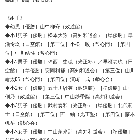
磯崎美優鈴（致道館）
《組手》
◆幼児［優勝］山中柳斉（致道館）
◆小1男子［優勝］松本大弥（高知和道会）［準優勝］早
瀬怜玖（日空館）［第三位］小松 暖（常心門）［第四
位］中川結惟（常心門）
◆小2男子［優勝］※西 史穏（光正塾）／早瀬功琉（日
空館）［準優勝］安岡利都（高知和道会）［第三位］山川
輪太郎（常心門）［第四位］濱崎 成（拳心会）
◆小2女子［優勝］五十川紗英（致道館）［準優勝］山中
俐乃（致道館）［第三位］中山紗季梨（高知和道会）
◆小3男子［優勝］武村奏和（光正塾）［準優勝］北代莉
士（日空館）［第三位］西 紬（光正塾）［第四位］藤本
帆岳（誠心会）
◆小3女子［優勝］中山茉來那（高知和道会）［準優勝］