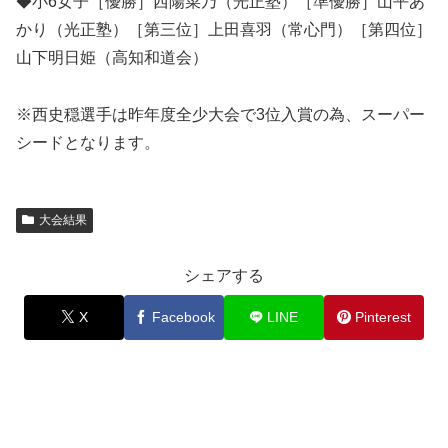
◆小6女子［優勝］西陽菜乃（光正塾）［準優勝］山平あ
かり（光正塾）［第三位］上田喜羽（常心門）［第四位］
山下明日姫（高知和道会）
※西史穏選手は昨年度全少大会で3位入賞の為、スーパー
シードとなります。
大会結果
シェアする
X
Facebook
LINE
Pinterest