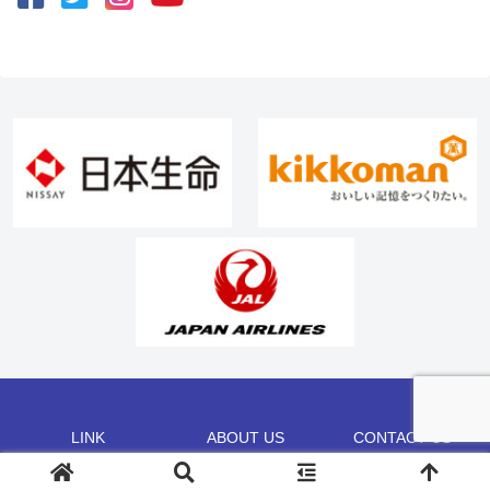
LINK
ABOUT US
CONTACT US
©2002 CHAMP CO.,LTD.