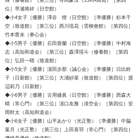
輝（修養館）［第三位］寺岡豪汰（JSKA高知）［第四
位］早瀬将絆（日空館）
◆小4女子［優勝］澤谷 燈（日空館）［準優勝］杉本千
空（致道館）［第三位］西川琉花（雲柳會館）［第四位］
竹本蕾未（拳心会）
◆小5男子［優勝］石田亜蘭（日空館）［準優勝］中村海
志（高知和道会）［第三位］森澤瑶斗（修養館）［第四
位］弘田一晴（致道館）
◆小5女子［優勝］濵田歩那（誠心会）［準優勝］日比鈴
子（日新館）［第三位］大浦紗菜（致道館）［第四位］渡
辺莉乃（日新館）
◆小6男子［優勝］古用健眞（日空館）［準優勝］西森大
晴（常心門）［第三位］濵口友雅（清空会）［第四位］安
岡幹太（高知和道会）
◆小6女子［優勝］山平あかり（光正塾）［準優勝］中脇
葉月（光正塾）［第三位］上田喜羽（常心門）［第四位］