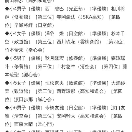
前田梓沙（高知和道会）
◆小4男子［優勝］西 碧巴（光正塾）［準優勝］相川将
輝（修養館）［第三位］寺岡豪汰（JSKA高知）［第四
位］早瀬将絆（日空館）
◆小4女子［優勝］澤谷 燈（日空館）［準優勝］杉本千
空（致道館）［第三位］西川琉花（雲柳會館）［第四位］
竹本蕾未（拳心会）
◆小5男子［優勝］秋月隆宏（修養館）［準優勝］森澤瑶
斗（修養館）［第三位］上村悠生（清空会）［第四位］藤
本琉聖（誠心会）
◆小5女子［優勝］恒松奈央（致道館）［準優勝］大浦紗
菜（致道館）［第三位］西野環那（高知和道会）［第四
位］濵田歩那（誠心会）
◆小6男子［優勝］今橋友雅（日空館）［準優勝］濵口友
雅（清空会）［第三位］安岡幹太（高知和道会）［第四
位］西森大晴（常心門）