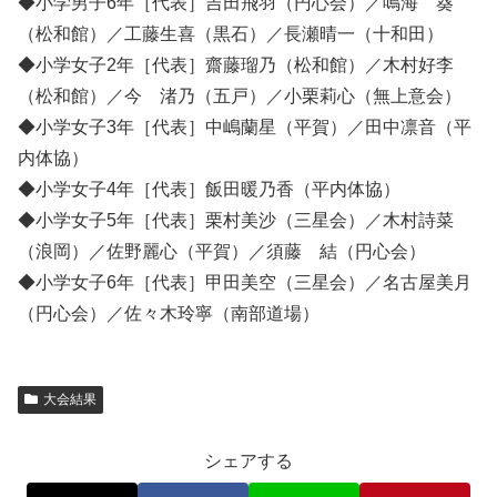
◆小学男子6年［代表］吉田飛羽（円心会）／鳴海 葵
（松和館）／工藤生喜（黒石）／長瀬晴一（十和田）
◆小学女子2年［代表］齋藤瑠乃（松和館）／木村好李
（松和館）／今 渚乃（五戸）／小栗莉心（無上意会）
◆小学女子3年［代表］中嶋蘭星（平賀）／田中凛音（平
内体協）
◆小学女子4年［代表］飯田暖乃香（平内体協）
◆小学女子5年［代表］栗村美沙（三星会）／木村詩菜
（浪岡）／佐野麗心（平賀）／須藤 結（円心会）
◆小学女子6年［代表］甲田美空（三星会）／名古屋美月
（円心会）／佐々木玲寧（南部道場）
大会結果
シェアする