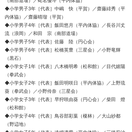
（南部道場）／蛯名優斗（平内体協）
◆小学男子3年［代表］中嶋 快（平賀）／齋藤緋秀（平
内体協）／齋藤晴瑠（平賀）
◆小学男子4年［代表］飯田悠月（平内体協）／長谷川丈
流（浪岡）／和田 宗（南部道場）
◆小学男子5年［代表］佐藤 陸（円心会）
◆小学男子6年［代表］松橋英豊（三星会）／小野竜輝
（黒石）
◆小学女子1年［代表］八木橋明希（松和館）／目代嬉陽
（拳武会）
◆小学女子2年［代表］飯田明咲日（平内体協）／上野琉
葵（拳武会）／小野伶奈（三星会）
◆小学女子3年［代表］早狩咲由葵（円心会）／柴田 燈
（松和館）
◆小学女子4年［代表］鳥谷部彩葉（榎林）／大山紗都
（野辺地）