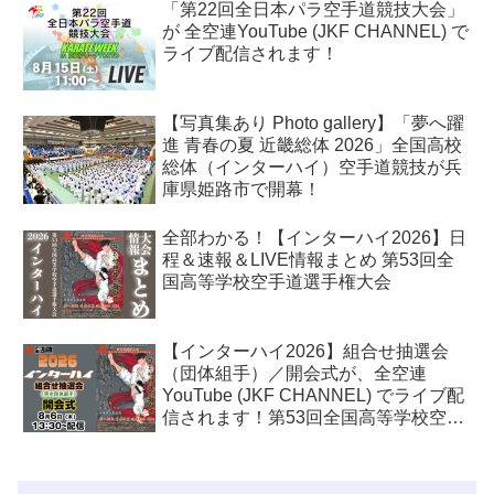
「第22回全日本パラ空手道競技大会」
が 全空連YouTube (JKF CHANNEL) で
ライブ配信されます！
【写真集あり Photo gallery】「夢へ躍
進 青春の夏 近畿総体 2026」全国高校
総体（インターハイ）空手道競技が兵
庫県姫路市で開幕！
全部わかる！【インターハイ2026】日
程＆速報＆LIVE情報まとめ 第53回全
国高等学校空手道選手権大会
【インターハイ2026】組合せ抽選会
（団体組手）／開会式が、全空連
YouTube (JKF CHANNEL) でライブ配
信されます！第53回全国高等学校空手
道選手権大会