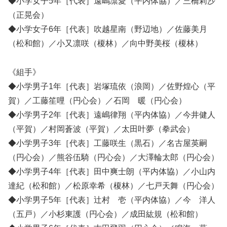
◆小学女子5年［代表］遠嶋凛愛（平内体協）／三橋莉沙
（正晃会）
◆小学女子6年［代表］吹越星南（野辺地）／佐藤美月
（松和館）／小又凛咲（榎林）／向中野美桜（榎林）
《組手》
◆小学男子1年［代表］岩塚琉依（浪岡）／佐野煌心（平
賀）／工藤笙哩（円心会）／石岡 暖（円心会）
◆小学男子2年［代表］遠嶋律翔（平内体協）／今井健人
（平賀）／村岡蒼波（平賀）／太田叶夢（拳武会）
◆小学男子3年［代表］工藤咲生（黒石）／名古屋英嗣
（円心会）／熊谷伍騎（円心会）／大澤輪太郎（円心会）
◆小学男子4年［代表］田中爽士朗（平内体協）／小山内
達紀（松和館）／松原幸希（榎林）／七戸天舞（円心会）
◆小学男子5年［代表］辻村 壱（平内体協）／今 洋人
（五戸）／小杉東護（円心会）／成田紘規（松和館）