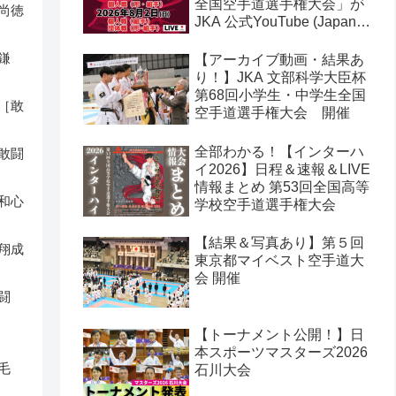
全国空手道選手権大会」が
尚徳
JKA 公式YouTube (Japan
Karate Association 公益社
団法人日本空手協会) でラ
鎌
【アーカイブ動画・結果あ
イブ配信されます！
り！】JKA 文部科学大臣杯
第68回小学生・中学生全国
［敢
空手道選手権大会 開催
全部わかる！【インターハ
敢闘
イ2026】日程＆速報＆LIVE
情報まとめ 第53回全国高等
和心
学校空手道選手権大会
【結果＆写真あり】第５回
翔成
東京都マイベスト空手道大
会 開催
闘
【トーナメント公開！】日
本スポーツマスターズ2026
毛
石川大会