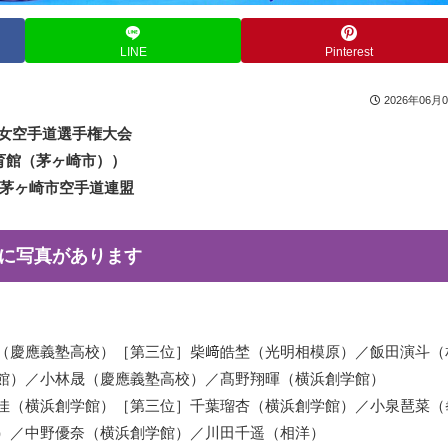
LINE
Pinterest
2026年06月
少女空手道選手権大会
合体育館（茅ヶ崎市））
・茅ヶ崎市空手道連盟
に写真があります
（慶應義塾高校）［第三位］柴﨑皓埜（光明相模原）／飯田演斗（
館）／小林晟（慶應義塾高校）／髙野翔暉（横浜創学館）
佳（横浜創学館）［第三位］千葉瑠杏（横浜創学館）／小泉琶菜（
）／中野優奈（横浜創学館）／川田千遥（相洋）