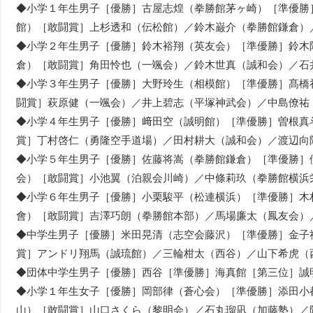
◆小学１年生男子［優勝］古屋志煌（拳勝館茅ヶ崎）［準優勝
館）［敢闘賞］上杉透和（伝松館）／鈴木巌介（拳勝館鎌倉）
◆小学２年生男子［優勝］鈴木裕翔（英友会）［準優勝］鈴木
倉）［敢闘賞］角田怜也（一颯会）／鈴木世真（誠和会）／石
◆小学３年生男子［優勝］大野玲生（相模館）［準優勝］髙橋
闘賞］萩原健（一颯会）／井上碧志（平塚神武会）／中島僚祐
◆小学４年生男子［優勝］﨑田空（誠明館）［準優勝］曽根真
賞］丁村啓仁（勇隆空手道場）／田村耕大（誠和会）／渡辺向
◆小学５年生男子［優勝］佐藤将嵩（拳勝館鎌倉）［準優勝］
会）［敢闘賞］小池翼（泊親会川崎）／中條莉玖（拳勝館横浜
◆小学６年生男子［優勝］小栗駿平（松連横浜）［準優勝］木
會）［敢闘賞］吉澤巧朗（拳勝館本部）／馬場廉太（鳳友会）
◆中学生男子［優勝］米田晃清（志空会藤沢）［準優勝］金子
賞］アンドリ翔馬（誠琉館）／三輪柑太（西谷）／山下希虎（
◆団体中学生男子［優勝］西谷［準優勝］海真館［第三位］誠
◆小学１年生女子［優勝］岡部律（蒼心会）［準優勝］添田小
山）［敢闘賞］山口さくら（黎明会）／石丸瑠凪（加藤塾）／