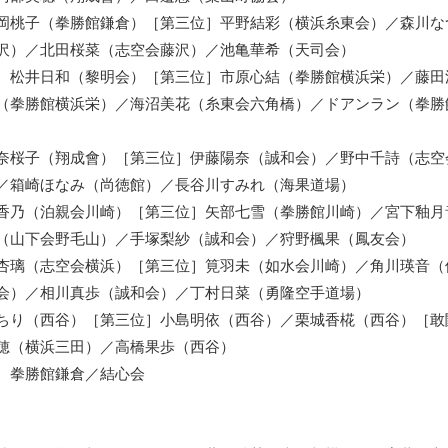
岡桃子（拳勝館鎌倉）［第三位］平野結彩（横浜糸東会）／森川な
沢）／北田桜菜（志空会藤沢）／池亀華希（天司会）
］松井日和（黎明会）［第三位］市原心結（拳勝館横浜栄）／藤田
（拳勝館横浜栄）／海沼美花（糸東会六角橋）／ドアンラン（拳勝
奈桜子（翔成會）［第三位］伊藤陽奈（誠和会）／野中千詩（志空
／箱崎ほなみ（尚徳館）／長谷川すみれ（海果道場）
香乃（泊親会川崎）［第三位］矢部七雪（拳勝館川崎）／宮下釉月
（山下会野毛山）／手塚梨紗（誠和会）／狩野楓果（鳳友会）
杏璃（志空会横浜）［第三位］筧羽未（如水会川崎）／角川瑛音（
会）／相川真歩（誠和会）／丁村日菜（勇隆空手道場）
ちり（西谷）［第三位］小島明依（西谷）／栗城香椛（西谷）［敢
穂（横浜三田）／高橋果歩（西谷）
］拳勝館鎌倉／結心会