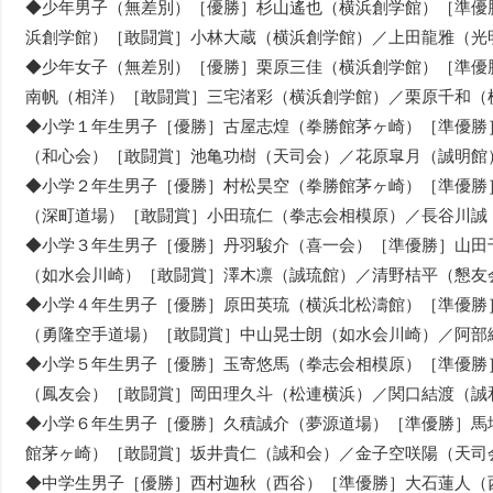
◆少年男子（無差別）［優勝］杉山遙也（横浜創学館）［準優
浜創学館）［敢闘賞］小林大蔵（横浜創学館）／上田龍雅（光
◆少年女子（無差別）［優勝］栗原三佳（横浜創学館）［準優
南帆（相洋）［敢闘賞］三宅渚彩（横浜創学館）／栗原千和（
◆小学１年生男子［優勝］古屋志煌（拳勝館茅ヶ崎）［準優勝
（和心会）［敢闘賞］池亀功樹（天司会）／花原皐月（誠明館
◆小学２年生男子［優勝］村松昊空（拳勝館茅ヶ崎）［準優勝
（深町道場）［敢闘賞］小田琉仁（拳志会相模原）／長谷川誠
◆小学３年生男子［優勝］丹羽駿介（喜一会）［準優勝］山田
（如水会川崎）［敢闘賞］澤木凛（誠琉館）／清野桔平（懇友
◆小学４年生男子［優勝］原田英琉（横浜北松濤館）［準優勝
（勇隆空手道場）［敢闘賞］中山晃士朗（如水会川崎）／阿部
◆小学５年生男子［優勝］玉寄悠馬（拳志会相模原）［準優勝
（鳳友会）［敢闘賞］岡田理久斗（松連横浜）／関口結渡（誠
◆小学６年生男子［優勝］久積誠介（夢源道場）［準優勝］馬
館茅ヶ崎）［敢闘賞］坂井貴仁（誠和会）／金子空咲陽（天司
◆中学生男子［優勝］西村迦秋（西谷）［準優勝］大石蓮人（