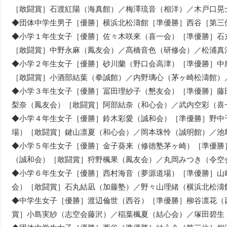
［敢闘賞］石渡紅陽（海真館）／梅澤琉音（相洋）／木戸口晃
◆団体中学生男子［優勝］横浜北松濤館［準優勝］西谷［第三
◆小学１年生女子［優勝］佐々木咲來（喜一会）［準優勝］石
［敢闘賞］中野永麻（鳳友会）／髙橋音色（研修会）／松浦真
◆小学２年生女子［優勝］砂川蘭（野口会高津）［準優勝］中
［敢闘賞］小酒部結葉（拳誠館）／内野璃心（茅ヶ崎松濤館）
◆小学３年生女子［優勝］冨田理紗子（懇友会）［準優勝］藤
梨奈（鳳友会）［敢闘賞］阿部結奈（和心会）／武内空彩（喜
◆小学４年生女子［優勝］鈴木彩愛（誠和会）［準優勝］野中
場）［敢闘賞］鍵山凛夏（和心会）／岡本珠怜（誠明館）／池
◆小学５年生女子［優勝］金子葵来（修徳塾茅ヶ崎）［準優勝
（誠和会）［敢闘賞］狩野楓果（鳳友会）／丸岡みつき（令空
◆小学６年生女子［優勝］西村海音（夢源道場）［準優勝］山
会）［敢闘賞］石丸結凪（加藤塾）／野々山理緒（横浜北松濤
◆中学生女子［優勝］渡辺倫世（西谷）［準優勝］柳谷凛花（
賞］小島実紗（志空会藤沢）／稲葉楓夏（結心会）／塚田碧生