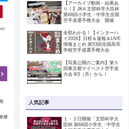
【アーカイブ動画・結果あ
り！】JKA 文部科学大臣杯
第68回小学生・中学生全国
空手道選手権大会 開催
04日
全部わかる！【インターハ
イ2026】日程＆速報＆LIVE
情報まとめ 第53回全国高等
学校空手道選手権大会
【写真公開のご案内】第５
回東京都マイベスト空手道
大会 8/3（月）から！
相
人気記事
拳勝
１・２日開催「文部科学大
臣杯 第68回小学生・中学生