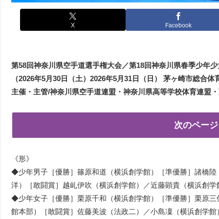
X
Facebook
第58回神奈川県空手道選手権大会／第18回神奈川県春季少年
（2026年5月30日（土）2026年5月31日（日） 茅ヶ崎市総
主催・主管/神奈川県空手道連盟・神奈川県高等学校体育連盟
次のページ
《形》
◆少年男子［優勝］篠原和道（横浜創学館）［準優勝］諸橋陸
洋）［敢闘賞］越乢伊吹（横浜創学館）／近藤顕貴（横浜創学
◆少年女子［優勝］栗原千和（横浜創学館）［準優勝］栗原三
館本部）［敢闘賞］佐藤美波（法政二）／小島凜（横浜創学館