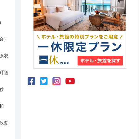
）
会）
原衣
町道
紗
和
敢闘