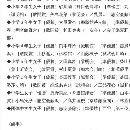
◆小学２年生女子［優勝］砂川蘭（野口会高津）［準優勝］丸
（誠明館）［敢闘賞］矢島花菜（黎明会）／呉晨い（志空会藤
◆小学３年生女子［優勝］古屋愛杏（拳勝館茅ヶ崎）［準優勝
春（翔空館鎌倉）［敢闘賞］和田吏央（一友会）／金子陽愛莉
部）
◆小学４年生女子［優勝］岡本珠怜（誠明館）［準優勝］吉満
浜）［敢闘賞］上杉遥乃（伝松館）／山藤楓子（良武会川崎）
◆小学５年生女子［優勝］太田真鈴（黎明会）［準優勝］柴山
（葉山町協会）［敢闘賞］杉山夏葉（如水会川崎）／相澤優里
◆小学６年生女子［優勝］長田優花（誠和会）［準優勝］益田
塾茅ヶ崎）［敢闘賞］能登あさひ（誠和会）／三品花心（誠和
◆中学生女子［優勝］浅野美紀（拳勝館鎌倉）［準優勝］山本
賞］小島実紗（志空会藤沢）／髙井理櫻（拳勝館座間）／林直
◆団体中学生女子［優勝］志空会藤沢［準優勝］西谷［第三位
《組手》