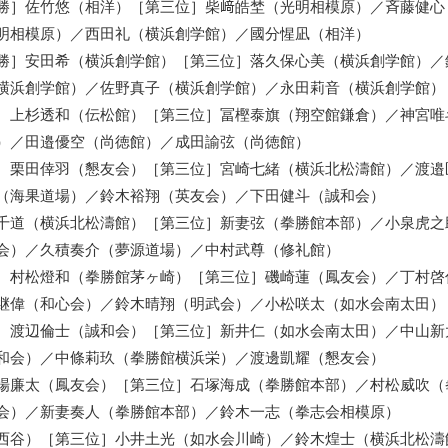
勝］佐竹悠（相洋）［第三位］柴﨑皓埜（光明相模原）／斉藤健心
明相模原）／西田礼（横浜創学館）／國分惺凪（相洋）
勝］安田希（横浜創学館）［第三位］落久保心美（横浜創学館）／
横浜創学館）／佐野真子（横浜創学館）／永田莉音（横浜創学館）
］上杉透和（伝松館）［第三位］冨樫泰旗（翔空館鎌倉）／神宮唯
）／田邉優空（尚徳館）／成田諭弦（尚徳館）
］栗田倖羽（懇友会）［第三位］宮崎七緒（横浜北松濤館）／渡邉
（海果道場）／鈴木裕翔（英友会）／下田健斗（誠和会）
千道（横浜北松濤館）［第三位］新妻弦（拳勝館本部）／小泉虎之
会）／久積奏介（夢源道場）／中村武尊（修礼館）
］村松燈和（拳勝館茅ヶ崎）［第三位］磯崎蓮（鳳友会）／丁村啓
継偉（和心会）／鈴木晴翔（明武会）／小松咲太（如水会南太田）
］渡辺倫士（誠和会）［第三位］新井仁（如水会南太田）／中山新
和会）／中條莉玖（拳勝館横浜栄）／渡邊凱耀（懇友会）
場廉太（鳳友会）［第三位］石塚海成（拳勝館本部）／村松威吹（
会）／新妻奏人（拳勝館本部）／鈴木一志（拳志会相模原）
西谷）［第三位］小井土光（如水会川崎）／鈴木煌士（横浜北松濤