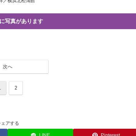
洋／横浜北松濤館
に写真があります
次へ
1
2
シェアする
LINE
Pinterest