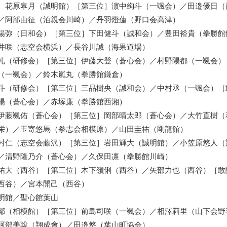
］花原皐月（誠明館）［第三位］濵中絢斗（一颯会）／田邉優日（
／阿部由征（泊親会川崎）／丹羽燈蓮（野口会高津）
陽弥（日和会）［第三位］下田健斗（誠和会）／豊田裕貴（拳勝館
井咲（志空会横浜）／長谷川誠（海果道場）
礼（研修会）［第三位］伊藤大登（蒼心会）／村野陽都（一颯会）
（一颯会）／鈴木嵐丸（拳勝館鎌倉）
斗（研修会）［第三位］三品樹央（誠和会）／中村丞（一颯会）［
陽（蒼心会）／赤塚廉（拳勝館西湘）
伊藤颯佑（蒼心会）［第三位］岡部晴太郎（蒼心会）／大竹直樹（
栄）／玉寄悠馬（拳志会相模原）／山田圭祐（剛龍館）
村仁（志空会藤沢）［第三位］岩田輝大（誠明館）／小笠原悠人（
／清野隆乃介（蒼心会）／久保田凛（拳勝館川崎）
祐大（西谷）［第三位］木下嶺俐（西谷）／矢部力也（西谷）［敢
西谷）／宮本開己（西谷）
明館／聖心館葉山
都（相模館）［第三位］前島司咲（一颯会）／相澤莉里（山下会野
阿部美聡（翔成會）／田邉悠（葉山町協会）