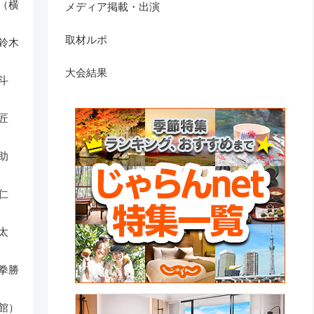
（横
メディア掲載・出演
取材ルポ
鈴木
大会結果
斗
匠
助
仁
太
拳勝
館）