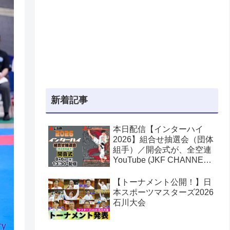
新着記事
本日配信【インターハイ
2026】組合せ抽選会（団体
組手）／開会式が、全空連
YouTube (JKF CHANNEL)
でライブ配信されます！第
53回全国高等学校空手道選
【トーナメント公開！】日
手権大会
本スポーツマスターズ2026
石川大会