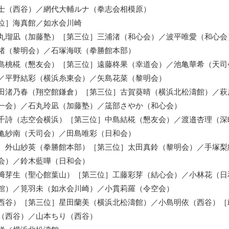
士（西谷）／網代大輔ルナ（拳志会相模原）
位］海真館／如水会川崎
丸瑠凪（加藤塾）［第三位］三浦渚（和心会）／波平唯愛（和心会
渚（黎明会）／石塚海咲（拳勝館本部）
島桃椛（懇友会）［第三位］遠藤柊果（幸道会）／池亀華希（天司
／平野結彩（横浜糸東会）／矢島花菜（黎明会）
田渚乃春（翔空館鎌倉）［第三位］古賀葵晴（横浜北松濤館）／萩
一会）／石丸玲凪（加藤塾）／筬部さやか（和心会）
千詩（志空会横浜）［第三位］中島結椛（懇友会）／渡邉杏理（深
亀紗南（天司会）／田島唯彩（日和会）
］外山紗英（拳勝館本部）［第三位］太田真鈴（黎明会）／手塚梨
会）／鈴木藍嘩（日和会）
﨑芽生（聖心館葉山）［第三位］工藤彩芽（結心会）／小林花（日
館）／筧羽未（如水会川崎）／小貫莉羅（令空会）
西谷）［第三位］星田蘭美（横浜北松濤館）／小島明依（西谷）［
（西谷）／山本ちり（西谷）